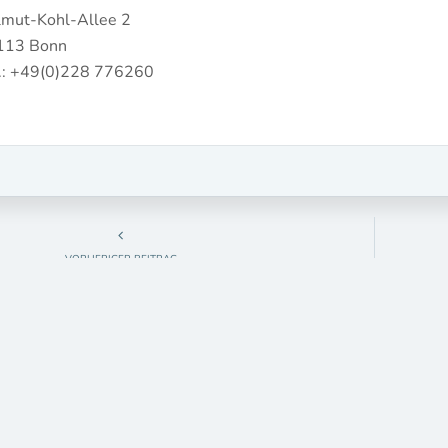
mut-Kohl-Allee 2
113 Bonn
.: +49(0)228 776260
VORHERIGER BEITRAG
ASSEN | MASSES – CLEMENS KRAUSS