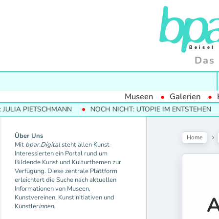
Das 
Museen
Galerien
IETSCHMANN
NOCH NICHT: UTOPIE IM ENTSTEHEN
MODER
Über Uns
Home
Mit
bpar.Digital
steht allen Kunst-
Interessierten ein Portal rund um
Bildende Kunst und Kulturthemen zur
Verfügung. Diese zentrale Plattform
erleichtert die Suche nach aktuellen
Informationen von Museen,
A
Kunstvereinen, Kunstinitiativen und
Künstler
innen.