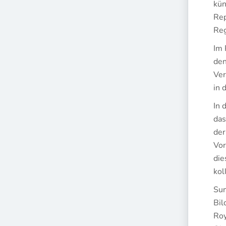
kün
Rep
Reg
Im 
den
Ver
in 
In 
das
der
Vor
die
kol
Sun
Bil
Roy