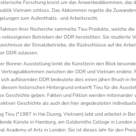
stlerische Forschung kreist um das Anwerbeabkommen, das d
ublik Vietnam schloss. Das Abkommen regelte die Zuwanderu
elungen zum Aufenthalts- und Arbeitsrecht.
Rahmen ihrer Recherche sammelte Tieu Produkte, welche die v
 volkseigenen Betrieben der DDR herstellten. Sie studierte 
zeichnisse der Einsatzbetriebe, die Rückschlüsse auf die Arb
der DDR zulassen.
der Bonner Ausstellung lenkt die Künstlerin den Blick besonde
 Vertragsabkommen zwischen der DDR und Vietnam endete. Fü
 sich auflösenden DDR bedeutete dies einen jähen Bruch in ih
 diesem historischen Hintergrund entwirft Tieu für die Ausste
se Geschichte geben. Fakten und Fiktion werden miteinander 
lektiver Geschichte als auch den hier angedeuteten individue
g Tieu (*1987 in Hai Duong, Vietnam) lebt und arbeitet in Berl
dende Künste in Hamburg, am Goldsmiths College in London 
al Academy of Arts in London. Sie ist dieses Jahr für den Prei