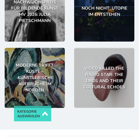
NACHWUCHSPREIS
FÜR BILDENDE KUNST
NOCH NICHT: UTOPIE
MV 2026: JULIA
IM ENTSTEHEN
PIETSCHMANN
MODERNE TRIFFT
VIDEO KILLED THE
KÜSTE –
RADIO STAR: THE
KÜNSTLERISCHE
1980S AND THEIR
AUFBRÜCHE IM
CULTURAL ECHOES
NORDEN
KATEGORIE
AUSWÄHLEN