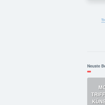
T
Neuste B
M
TRIF
KÜNS