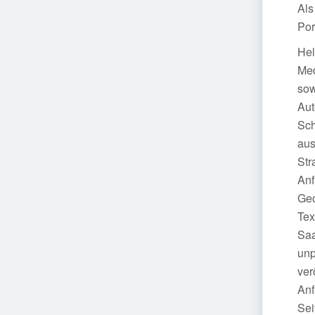
Als
Por
Hel
Med
sow
Aut
Sch
aus
Str
Anf
Geo
Tex
Saa
unp
ver
Anf
Sei