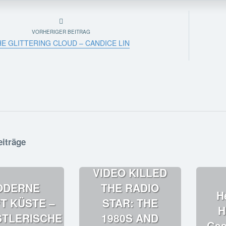
VORHERIGER BEITRAG
HE GLITTERING CLOUD – CANDICE LIN
eiträge
VIDEO KILLED
ODERNE
THE RADIO
H
FT KÜSTE –
STAR: THE
H
TLERISCHE
1980S AND
Ges