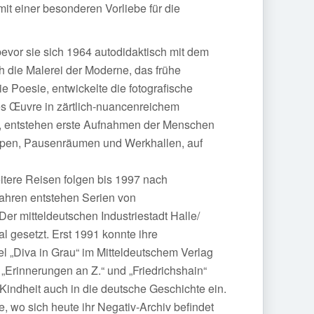
it einer besonderen Vorliebe für die
evor sie sich 1964 autodidaktisch mit dem
 die Malerei der Moderne, das frühe
e Poesie, entwickelte die fotografische
es Œuvre in zärtlich-nuancenreichem
t, entstehen erste Aufnahmen der Menschen
neipen, Pausenräumen und Werkhallen, auf
eitere Reisen folgen bis 1997 nach
ahren entstehen Serien von
 Der mitteldeutschen Industriestadt Halle/
l gesetzt. Erst 1991 konnte ihre
el „Diva in Grau“ im Mitteldeutschem Verlag
„Erinnerungen an Z.“ und „Friedrichshain“
indheit auch in die deutsche Geschichte ein.
e, wo sich heute ihr Negativ-Archiv befindet