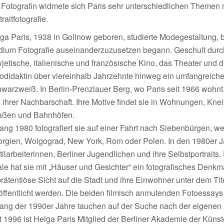
 Fotografin widmete sich Paris sehr unterschiedlichen Themen m
traitfotografie.
ga Paris, 1938 in Gollnow geboren, studierte Modegestaltung, b
ium Fotografie auseinanderzuzusetzen begann. Geschult durch
jetische, italienische und französische Kino, das Theater und di
odidaktin über viereinhalb Jahrzehnte hinweg ein umfangreich
warzweiß. In Berlin-Prenzlauer Berg, wo Paris seit 1966 wohn
 ihrer Nachbarschaft. Ihre Motive findet sie in Wohnungen, K
aßen und Bahnhöfen.
ang 1980 fotografiert sie auf einer Fahrt nach Siebenbürgen, w
rgien, Wolgograd, New York, Rom oder Polen. In den 1980er J
tilarbeiterinnen, Berliner Jugendlichen und ihre Selbstportraits.
le hat sie mit „Häuser und Gesichter“ ein fotografisches Denkma
rätentiöse Sicht auf die Stadt und ihre Einwohner unter dem Tit
öffentlicht werden. Die beiden filmisch anmutenden Fotoessays 
ang der 1990er Jahre tauchen auf der Suche nach der eigenen K
t 1996 ist Helga Paris Mitglied der Berliner Akademie der Künst