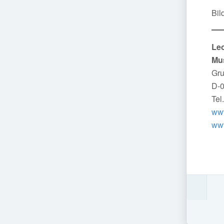
Bil
Le
Mu
Gru
D-
Tel
ww
ww