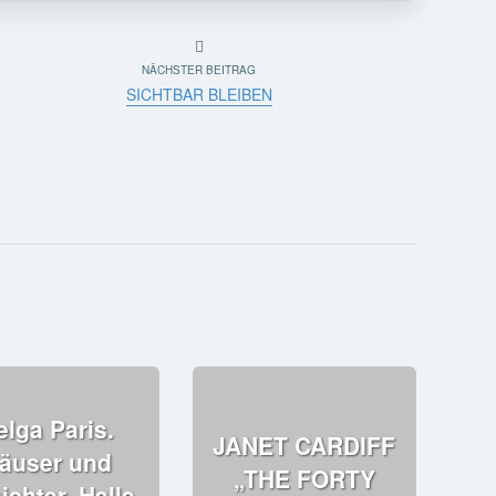
NÄCHSTER BEITRAG
SICHTBAR BLEIBEN
elga Paris.
JANET CARDIFF
äuser und
„THE FORTY
ichter. Halle