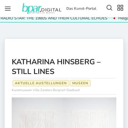
Das Kunst-Portal
DIO STAR: THE 1980S AND THEIR CULTURAL ECHOES
Helga Par
KATHARINA HINSBERG –
STILL LINES
AKTUELLE AUSTELLUNGEN
MUSEEN
Kunstmuseum Villa Zanders Bergisch Gladbach