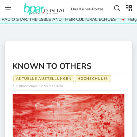
Das Kunst-Portal
DIO STAR: THE 1980S AND THEIR CULTURAL ECHOES
Helga Par
KNOWN TO OTHERS
AKTUELLE AUSTELLUNGEN
HOCHSCHULEN
Kunsthochschule für Medien Köln