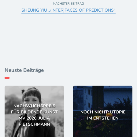
NÄCHSTER BEITRAG
SHEUNG YIU „(INTER)FACES OF PREDICTIONS“
Neuste Beiträge
NACHWUCHSPREIS
FÜR BILDENDE KUNST
NOCH NICHT: UTOPIE
MV 2026: JULIA
IM ENTSTEHEN
PIETSCHMANN