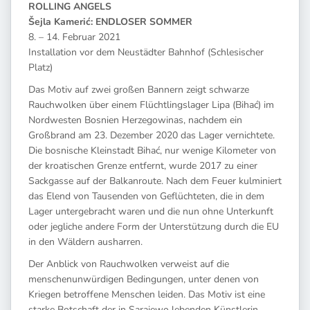
ROLLING ANGELS
Šejla Kamerić: ENDLOSER SOMMER
8. – 14. Februar 2021
Installation vor dem Neustädter Bahnhof (Schlesischer
Platz)
Das Motiv auf zwei großen Bannern zeigt schwarze
Rauchwolken über einem Flüchtlingslager Lipa (Bihać) im
Nordwesten Bosnien Herzegowinas, nachdem ein
Großbrand am 23. Dezember 2020 das Lager vernichtete.
Die bosnische Kleinstadt Bihać, nur wenige Kilometer von
der kroatischen Grenze entfernt, wurde 2017 zu einer
Sackgasse auf der Balkanroute. Nach dem Feuer kulminiert
das Elend von Tausenden von Geflüchteten, die in dem
Lager untergebracht waren und die nun ohne Unterkunft
oder jegliche andere Form der Unterstützung durch die EU
in den Wäldern ausharren.
Der Anblick von Rauchwolken verweist auf die
menschenunwürdigen Bedingungen, unter denen von
Kriegen betroffene Menschen leiden. Das Motiv ist eine
starke Botschaft der in Sarajewo lebenden Künstlerin