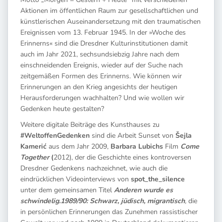
Aktionen im öffentlichen Raum zur gesellschaftlichen und
künstlerischen Auseinandersetzung mit den traumatischen
Ereignissen vom 13. Februar 1945. In der »Woche des
Erinnerns« sind die Dresdner Kulturinstitutionen damit
auch im Jahr 2021, sechsundsiebzig Jahre nach dem
einschneidenden Ereignis, wieder auf der Suche nach
zeitgemäßen Formen des Erinnerns. Wie können wir
Erinnerungen an den Krieg angesichts der heutigen
Herausforderungen wachhalten? Und wie wollen wir
Gedenken heute gestalten?
Weitere digitale Beiträge des Kunsthauses zu
#WeltoffenGedenken
sind die Arbeit Sunset von
Šejla
Kamerić
aus dem Jahr 2009,
Barbara Lubichs
Film
Come
Together
(
2012), der die Geschichte eines kontroversen
Dresdner Gedenkens nachzeichnet, wie auch die
eindrücklichen Videointerviews von
spot_the_silence
unter dem gemeinsamen Titel
Anderen wurde es
schwindelig.1989/90: Schwarz, jüdisch, migrantisch
,
die
in persönlichen Erinnerungen das Zunehmen rassistischer