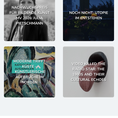
NACHWUCHSPREIS
FÜR BILDENDE KUNST
NOCH NICHT: UTOPIE
MV 2026: JULIA
IM ENTSTEHEN
PIETSCHMANN
MODERNE TRIFFT
VIDEO KILLED THE
KATEGORIE
KÜSTE –
RADIO STAR: THE
AUSWÄHLEN
KÜNSTLERISCHE
1980S AND THEIR
AUFBRÜCHE IM
CULTURAL ECHOES
NORDEN