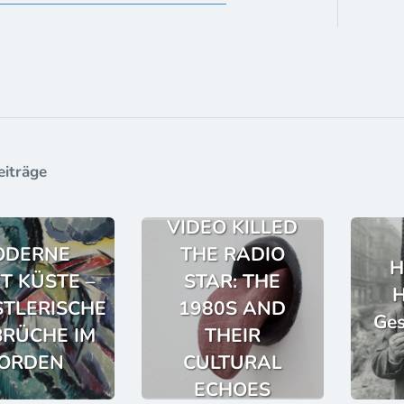
eiträge
VIDEO KILLED
ODERNE
THE RADIO
H
FT KÜSTE –
STAR: THE
H
TLERISCHE
1980S AND
Ges
RÜCHE IM
THEIR
ORDEN
CULTURAL
ECHOES