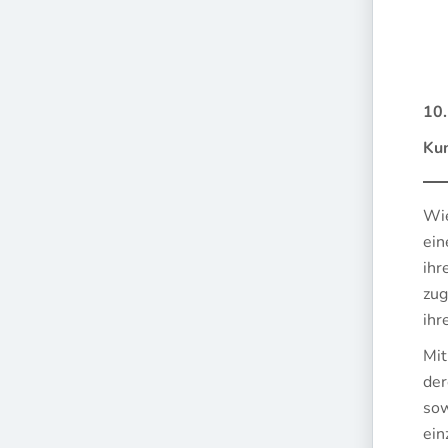
10.
Ku
Wie
ein
ihr
zug
ihr
Mit
der
sow
ein