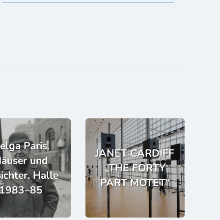
elga Paris.
JANET CARDIFF
äuser und
„THE FORTY
ichter. Halle
PART MOTET“
1983–85