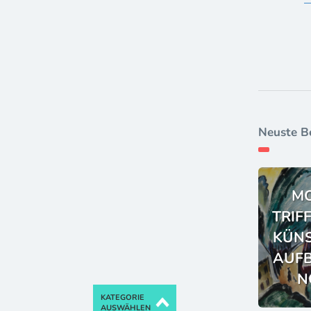
Neuste B
M
TRIF
KÜNS
AUFB
N
KATEGORIE
AUSWÄHLEN