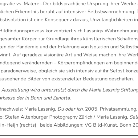
ografie vs. Malerei. Der bildsprachliche Ursprung ihrer Werke
blichen Erkenntnis beruht auf intensiver Selbstwahrnehmung.
bstisolation ist eine Konsequenz daraus, Unzulänglichkeiten i
Bildfindungsprozess konzentriert sich Lassnigs Wahrnehmung n
 gesamter Körper zur Grundlage ihres künstlerischen Schaffens
ten der Pandemie und der Erfahrung von Isolation und Selbst
innt. Auf geradezu visionäre Art und Weise machen ihre Werke
ndlegend verändernden – Körperempfindungen am beginnenden 
 paradoxerweise, obgleich sie sich intensiv auf ihr Selbst konze
ausgehende Bilder von existenzieller Bedeutung geschaffen.
 Ausstellung wird unterstützt durch die Maria Lassnig Stiftung
rkasse der in Bonn und Zanotta.
dnachweis: Maria Lassnig,
Du oder Ich
, 2005, Privatsammlung,
o: Stefan Altenburger Photography Zürich / Maria Lassnig,
Selb
in-Heijn (rechts), beide Abbildungen: VG Bild-Kunst, Bonn 2