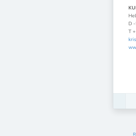
KU
Hel
D 
T 
kri
ww
R