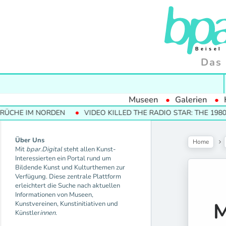
Das 
Museen
Galerien
M NORDEN
VIDEO KILLED THE RADIO STAR: THE 1980S AND 
Über Uns
Home
Mit
bpar.Digital
steht allen Kunst-
Interessierten ein Portal rund um
Bildende Kunst und Kulturthemen zur
Verfügung. Diese zentrale Plattform
erleichtert die Suche nach aktuellen
Informationen von Museen,
M
Kunstvereinen, Kunstinitiativen und
Künstler
innen.