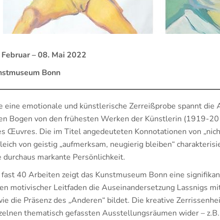
 Februar – 08. Mai 2022
nstmuseum Bonn
 eine emotionale und künstlerische Zerreißprobe spannt die
en Bogen von den frühesten Werken der Künstlerin (1919-201
es Œuvres. Die im Titel angedeuteten Konnotationen von „nic
leich von geistig „aufmerksam, neugierig bleiben“ charakteris
e durchaus markante Persönlichkeit.
 fast 40 Arbeiten zeigt das Kunstmuseum Bonn eine signifika
en motivischer Leitfaden die Auseinandersetzung Lassnigs mi
ie die Präsenz des „Anderen“ bildet. Die kreative Zerrissenhei
zelnen thematisch gefassten Ausstellungsräumen wider – z.B. 