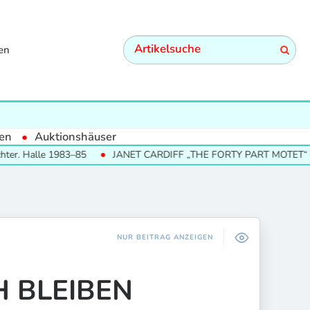
en
en
Auktionshäuser
le 1983–85
JANET CARDIFF „THE FORTY PART MOTET“
SUM
NUR BEITRAG ANZEIGEN
H BLEIBEN