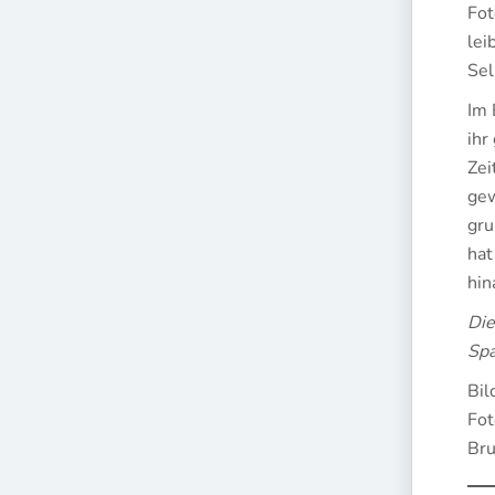
Fot
lei
Sel
Im 
ihr
Zei
gew
gru
hat
hin
Die
Spa
Bil
Fot
Bru