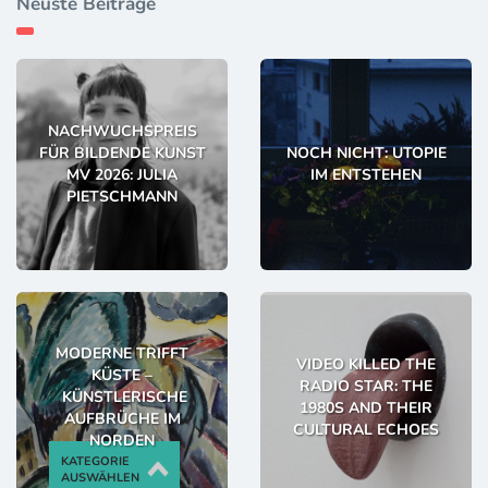
Neuste Beiträge
NACHWUCHSPREIS
FÜR BILDENDE KUNST
NOCH NICHT: UTOPIE
MV 2026: JULIA
IM ENTSTEHEN
PIETSCHMANN
MODERNE TRIFFT
VIDEO KILLED THE
KÜSTE –
RADIO STAR: THE
KÜNSTLERISCHE
1980S AND THEIR
AUFBRÜCHE IM
CULTURAL ECHOES
NORDEN
KATEGORIE
AUSWÄHLEN