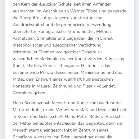
den Kern der ›Leipziger Schule‹ seit ihren Anfängen
ausmachen. Im Anschluss an Werner Tübke sind es gerade
die Rückgriffe auf gesteigerte kunsthistorische
Ausdrucksmittel und die prononcierte Verwendung
überlieferter ikonografischer Grundmuster, Mythen,
Archetypen, Sinnbilder und Legenden, die im Dienst
metaphorischer und allegorischer Verdichtung
existenzieller Themen wie geistiger Gehalte zu
wesentlichen Merkmalen seiner Kunst wurden. Kunst aus
Kunst, Mythos, Gnosis, Theogonie, Historie ist das
bestimmende Prinzip dieses neuen Manierismus und das
Mittel, dem Entwurf eines wahrhaft humanistischen
Konzepts in Malerei, Zeichnung und Plastik vollendet
Gestalt zu geben.
Hans Sedlmayr sah Mensch und Kunst vom »Verlust der
Mitte« bedroht, einem Verlust von Maß und Menschlichkeit
in Kunst und Gesellschaft. Hans-Peter Müllers ›Rückkehr
der Mitte‹ behauptet entschieden das Gegenteil, denn der
Mensch steht uneingeschränkt im Zentrum seines
Schaffens. »Jenseits von Eden« bezeichnet dabei die