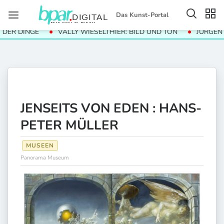
Das Kunst-Portal
 DINGE
VALLY WIESELTHIER: BILD UND TON
JÜRGEN PAAS
JENSEITS VON EDEN : HANS-
PETER MÜLLER
MUSEEN
Panorama Museum