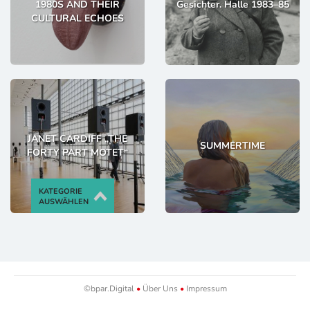
1980S AND THEIR
Gesichter. Halle 1983–85
CULTURAL ECHOES
JANET CARDIFF „THE
SUMMERTIME
FORTY PART MOTET“
KATEGORIE
AUSWÄHLEN
©bpar.Digital
•
Über Uns
•
Impressum