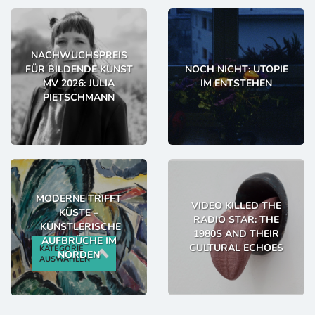
NACHWUCHSPREIS
FÜR BILDENDE KUNST
NOCH NICHT: UTOPIE
MV 2026: JULIA
IM ENTSTEHEN
PIETSCHMANN
MODERNE TRIFFT
VIDEO KILLED THE
KÜSTE –
RADIO STAR: THE
KÜNSTLERISCHE
1980S AND THEIR
AUFBRÜCHE IM
CULTURAL ECHOES
KATEGORIE
NORDEN
AUSWÄHLEN