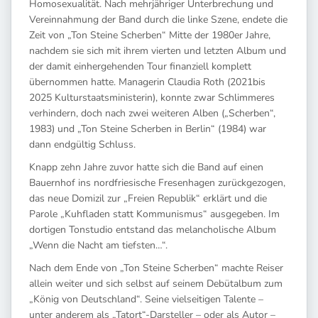
Homosexualität. Nach mehrjähriger Unterbrechung und
Vereinnahmung der Band durch die linke Szene, endete die
Zeit von „Ton Steine Scherben“ Mitte der 1980er Jahre,
nachdem sie sich mit ihrem vierten und letzten Album und
der damit einhergehenden Tour finanziell komplett
übernommen hatte. Managerin Claudia Roth (2021bis
2025 Kulturstaatsministerin), konnte zwar Schlimmeres
verhindern, doch nach zwei weiteren Alben („Scherben“,
1983) und „Ton Steine Scherben in Berlin“ (1984) war
dann endgültig Schluss.
Knapp zehn Jahre zuvor hatte sich die Band auf einen
Bauernhof ins nordfriesische Fresenhagen zurückgezogen,
das neue Domizil zur „Freien Republik“ erklärt und die
Parole „Kuhfladen statt Kommunismus“ ausgegeben. Im
dortigen Tonstudio entstand das melancholische Album
„Wenn die Nacht am tiefsten…“.
Nach dem Ende von „Ton Steine Scherben“ machte Reiser
allein weiter und sich selbst auf seinem Debütalbum zum
„König von Deutschland“. Seine vielseitigen Talente –
unter anderem als „Tatort“-Darsteller – oder als Autor –