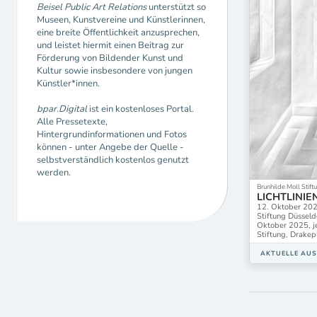
Beisel Public Art Relations
unterstützt so
Museen, Kunstvereine und Künstlerinnen,
eine breite Öffentlichkeit anzusprechen,
und leistet hiermit einen Beitrag zur
Förderung von Bildender Kunst und
Kultur sowie insbesondere von jungen
Künstler*innen.
bpar.Digital
ist ein kostenloses Portal.
Alle Pressetexte,
Hintergrundinformationen und Fotos
können - unter Angebe der Quelle -
selbstverständlich kostenlos genutzt
werden.
Brunhilde Moll Stif
LICHTLINIE
12. Oktober 202
Stiftung Düsseld
Oktober 2025, je
Stiftung, Drakep
AKTUELLE AU