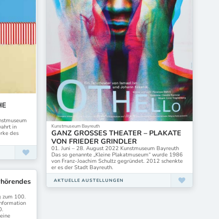
HE
unstmuseum
Kunstmuseum Bayreuth
ahrt in
GANZ GROSSES THEATER – PLAKATE
rke des
VON FRIEDER GRINDLER
01. Juni – 28. August 2022 Kunstmuseum Bayreuth
Das so genannte „Kleine Plakatmuseum“ wurde 1986
von Franz-Joachim Schultz gegründet. 2012 schenkte
er es der Stadt Bayreuth.
rhörendes
AKTUELLE AUSTELLUNGEN
g zum 100.
nformation
0.
 eine