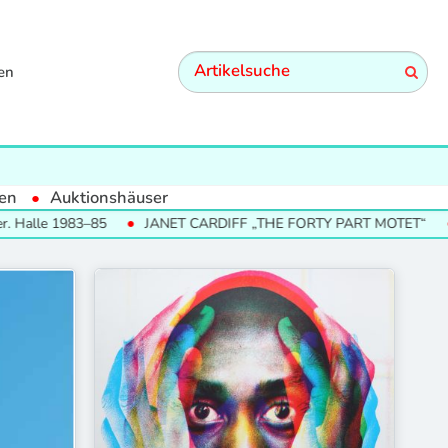
en
en
Auktionshäuser
alle 1983–85
JANET CARDIFF „THE FORTY PART MOTET“
S