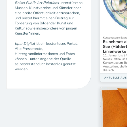
Beisel Public Art Relations
unterstützt so
Museen, Kunstvereine und Künstlerinnen,
eine breite Öffentlichkeit anzusprechen,
und leistet hiermit einen Beitrag zur
Förderung von Bildender Kunst und
Kultur sowie insbesondere von jungen
Künstler*innen.
Kunstmuseum Bayre
Es nehmet a
bpar.Digital
ist ein kostenloses Portal.
See (Hölderl
Alle Pressetexte,
Linienwerke
Hintergrundinformationen und Fotos
11. Januar bis 2
können - unter Angebe der Quelle -
Neues Rathaus/
Kunstmuseum Bayr
selbstverständlich kostenlos genutzt
Ausstellungshall
werden.
die sich
AKTUELLE AU