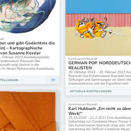
uth
ber und gibt Gedächtnis die
in) – Kartographische
 von Susanne Kessler
4. Februar 2023 Ausstellungshalle
Kunstmuseum Bayreuth
 Kunstmuseum Bayreuth Das
GERMAN POP. NORDDEUTSC
euth zeigt jährlich in der
REALISTEN
e im Neuen Rathaus eine Ausstellung,
30. Oktober 2022 – 26. Februar 2023 K
Bayreuth Das Kunstmuseum Bayreuth bew
Stiftungen und Sammlungen vor allem We
STELLUNGEN
Expressionismus und der Figuration nach
AKTUELLE AUSTELLUNGEN
Kunstmuseum Bayreuth
Karl Hubbuch „Ein nicht zu übe
Werk!“
25.10.2020 – 21.2.2021 Eine Ausstellun
Geburtstag von Constanze Meyer Presse-I
Das Kunstmuseum Bayreuth zeigt zum 10
Geburtstag der Stifterin Constanze Meyer