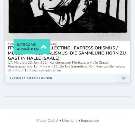
Kunstmuseum Moritzburg Halle (Saale)
KATEGORIE
IT’S ALL ABOUT COLLECTING…EXPRESSIONISMUS /
AUSWÄHLEN
MUSEUM / KOLONIALISMUS. DIE SAMMLUNG HORN ZU
GAST IN HALLE (SAALE)
17. März bis 23. Juni 2024 Kunstmuseum Moritzburg Halle (Saale)
Pressegespräch: 15. März um 11 Uhr Die Sammlung Rolf Horn aus Schleswig
ist mit gut 100 expressionis­tischen
AKTUELLE AUSTELLUNGEN
©bpar.Digital
•
Über Uns
•
Impressum