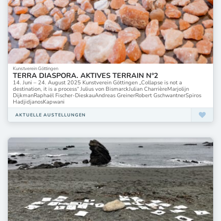
Kunstverein Göttingen
TERRA DIASPORA. AKTIVES TERRAIN N°2
14. Juni – 24. August 2025 Kunstverein Göttingen „Collapse is not a
destination, it is a process“ Julius von BismarckJulian CharrièreMarjolijn
DijkmanRaphaël Fischer-DieskauAndreas GreinerRobert GschwantnerSpiros
HadjidjanosKapwani
AKTUELLE AUSTELLUNGEN