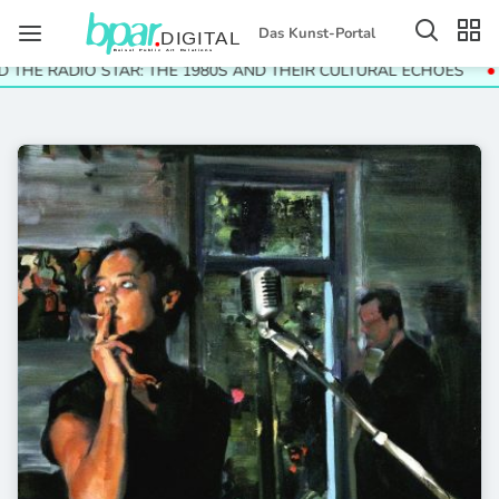
Das Kunst-Portal
HE RADIO STAR: THE 1980S AND THEIR CULTURAL ECHOES
Hel