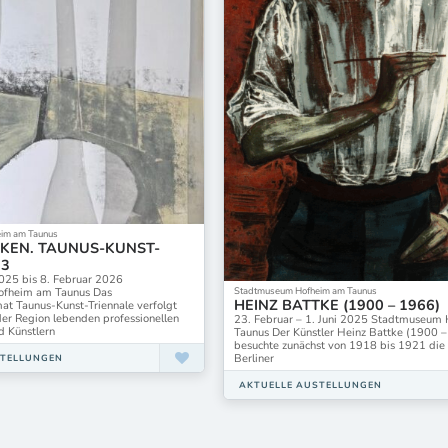
im am Taunus
KEN. TAUNUS-KUNST-
 3
25 bis 8. Februar 2026
Stadtmuseum Hofheim am Taunus
fheim am Taunus Das
HEINZ BATTKE (1900 – 1966)
at Taunus-Kunst-Triennale verfolgt
 der Region lebenden professionellen
23. Februar – 1. Juni 2025 Stadtmuseum
d Künstlern
Taunus Der Künstler Heinz Battke (1900 
besuchte zunächst von 1918 bis 1921 die 
Berliner
STELLUNGEN
AKTUELLE AUSTELLUNGEN