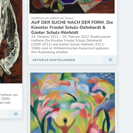
Stadtmuseum Hofheim am Taunus
AUF DER SUCHE NACH DER FORM. Die
Künstler Friedel Schulz-Dehnhardt &
Günter Schulz-Ihlefeldt
24. Oktober 2021 – 20. Februar 2022 Stadtmuseum
Hofheim Die Künstler Friedel Schulz-Dehnhardt
(1909-2011) und Günter Schulz-Ihlefeldt (1912-
1966) sind im Wilhelminischen Kaiserreich geboren.
Ihre Ausbildung erhalten
AKTUELLE AUSTELLUNGEN
 Hofheim am
– 1966)
private