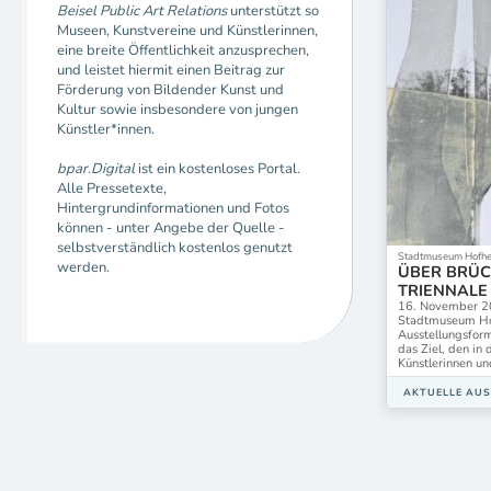
Beisel Public Art Relations
unterstützt so
Museen, Kunstvereine und Künstlerinnen,
eine breite Öffentlichkeit anzusprechen,
und leistet hiermit einen Beitrag zur
Förderung von Bildender Kunst und
Kultur sowie insbesondere von jungen
Künstler*innen.
bpar.Digital
ist ein kostenloses Portal.
Alle Pressetexte,
Hintergrundinformationen und Fotos
können - unter Angebe der Quelle -
selbstverständlich kostenlos genutzt
Stadtmuseum Hofhe
werden.
ÜBER BRÜC
TRIENNALE
16. November 20
Stadtmuseum Ho
Ausstellungsform
das Ziel, den in
Künstlerinnen un
AKTUELLE AU