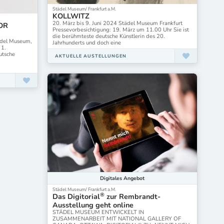
Städel Museum/ Frankfurt a.M.
KOLLWITZ
20. März bis 9. Juni 2024 Städel Museum Frankfurt
OR
Pressevorbesichtigung: 19. März um 11.00 Uhr Sie ist
die berühmteste deutsche Künstlerin des 20.
ädel Museum,
Jahrhunderts und doch eine
 1.
utsche
AKTUELLE AUSTELLUNGEN
Digitales
Angebot
Städel Museum/ Frankfurt a.M.
®
Das Digitorial
zur Rembrandt-
Ausstellung geht online
STÄDEL MUSEUM ENTWICKELT IN
ZUSAMMENARBEIT MIT NATIONAL GALLERY OF