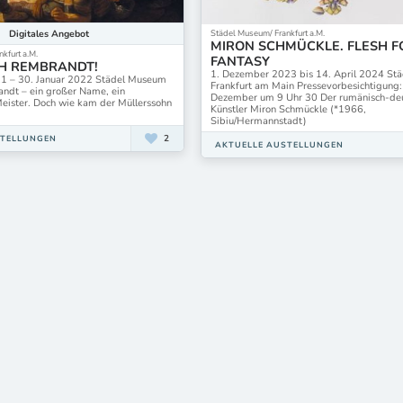
Städel Museum/ Frankfurt a.M.
Digitales
Angebot
MIRON SCHMÜCKLE. FLESH F
kfurt a.M.
FANTASY
H REMBRANDT!
1. Dezember 2023 bis 14. April 2024 St
1 – 30. Januar 2022 Städel Museum
Frankfurt am Main Pressevorbesichtigung:
andt – ein großer Name, ein
Dezember um 9 Uhr 30 Der rumänisch-de
eister. Doch wie kam der Müllerssohn
Künstler Miron Schmückle (*1966,
Sibiu/Hermannstadt)
2
STELLUNGEN
AKTUELLE AUSTELLUNGEN