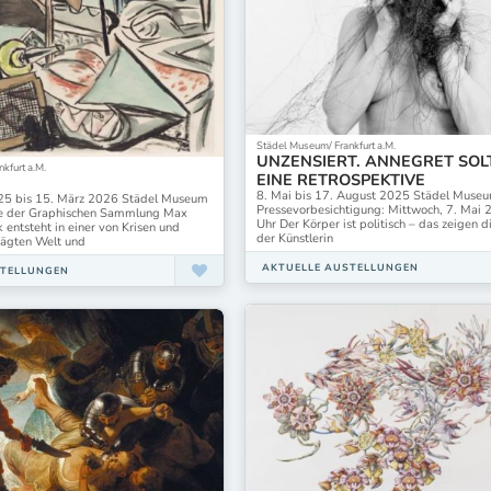
Städel Museum/ Frankfurt a.M.
UNZENSIERT. ANNEGRET SOL
kfurt a.M.
EINE RETROSPEKTIVE
N
8. Mai bis 17. August 2025 Städel Muse
25 bis 15. März 2026 Städel Museum
Pressevorbesichtigung: Mittwoch, 7. Mai
le der Graphischen Sammlung Max
Uhr Der Körper ist politisch – das zeigen d
ntsteht in einer von Krisen und
der Künstlerin
ägten Welt und
AKTUELLE AUSTELLUNGEN
STELLUNGEN