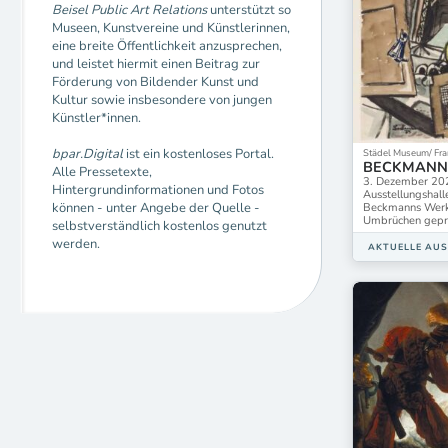
Beisel Public Art Relations
unterstützt so
Museen, Kunstvereine und Künstlerinnen,
eine breite Öffentlichkeit anzusprechen,
und leistet hiermit einen Beitrag zur
Förderung von Bildender Kunst und
Kultur sowie insbesondere von jungen
Künstler*innen.
bpar.Digital
ist ein kostenloses Portal.
Städel Museum/ Fran
BECKMAN
Alle Pressetexte,
3. Dezember 20
Hintergrundinformationen und Fotos
Ausstellungshal
können - unter Angebe der Quelle -
Beckmanns Werk e
Umbrüchen gepr
selbstverständlich kostenlos genutzt
werden.
AKTUELLE AU