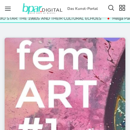
Das Kunst-Portal
 STAR: THE 1980S AND THEIR CULTURAL ECHOES
Helga Paris.