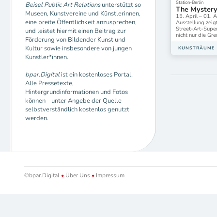
Station-Berlin
Beisel Public Art Relations
unterstützt so
The Mystery
Museen, Kunstvereine und Künstlerinnen,
15. April – 01. 
eine breite Öffentlichkeit anzusprechen,
Ausstellung zei
Street-Art-Supers
und leistet hiermit einen Beitrag zur
nicht nur die Gr
Förderung von Bildender Kunst und
Kultur sowie insbesondere von jungen
KUNSTRÄUME
Künstler*innen.
bpar.Digital
ist ein kostenloses Portal.
Alle Pressetexte,
Hintergrundinformationen und Fotos
können - unter Angebe der Quelle -
selbstverständlich kostenlos genutzt
werden.
©bpar.Digital
•
Über Uns
•
Impressum