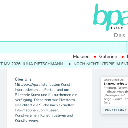
Das 
Museen
Galerien
V 2026: JULIA PIETSCHMANN
NOCH NICHT: UTOPIE IM ENT
Über Uns
tanznetz|freiburg
tanzwuchs #
Mit
bpar.Digital
steht allen Kunst-
Freiburg, Dezem
Interessierten ein Portal rund um
in dieser Ausgab
Bildende Kunst und Kulturthemen zur
„Bewegungen“. 
zeigt 6 kurze Ta
Verfügung. Diese zentrale Plattform
(mit
erleichtert die Suche nach aktuellen
Informationen von Museen,
KUNSTRÄUME
Kunstvereinen, Kunstinitiativen und
Künstler
innen.