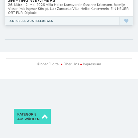
SHIFTING WEATHERS
26. März – 2. Mai 2026 Villa Heike Kunstverein Susanne Kriemann, Jasmijn
Visser (mit Ingmar König), Luiz Zanotello Villa Heike Kunstverein: EIN NEUER
ORT FÜR: Digitale
AKTUELLE AUSTELLUNGEN
©bpar.Digital
•
Über Uns
•
Impressum
KATEGORIE
AUSWÄHLEN