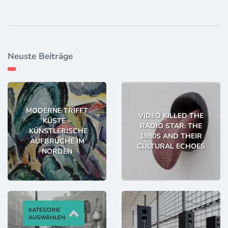
Neuste Beiträge
MODERNE TRIFFT
VIDEO KILLED THE
KÜSTE –
RADIO STAR: THE
KÜNSTLERISCHE
1980S AND THEIR
AUFBRÜCHE IM
CULTURAL ECHOES
NORDEN
KATEGORIE
AUSWÄHLEN