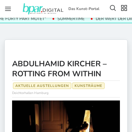
Das Kunst-Portal
ORTY PART MOTET“
SUMMERTIME
DER WERT DER DINGE
ABDULHAMID KIRCHER –
ROTTING FROM WITHIN
AKTUELLE AUSTELLUNGEN
KUNSTRÄUME
Deichtorhallen Hamburg