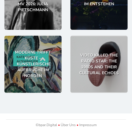
MV 2026: JULIA
IM ENTSTEHEN
PIETSCHMANN
MODERNE TRIFFT
VIDEO KILLED THE
KATEGORIE
KÜSTE –
RADIO STAR: THE
AUSWÄHLEN
KÜNSTLERISCHE
1980S AND THEIR
AUFBRÜCHE IM
CULTURAL ECHOES
NORDEN
©bpar.Digital
•
Über Uns
•
Impressum