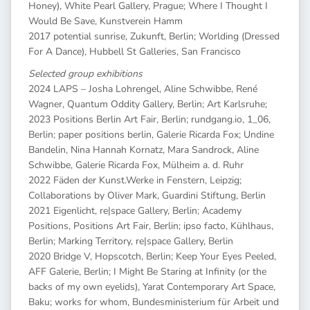
Honey), White Pearl Gallery, Prague; Where I Thought I
Would Be Save, Kunstverein Hamm
2017 potential sunrise, Zukunft, Berlin; Worlding (Dressed
For A Dance), Hubbell St Galleries, San Francisco
Selected group exhibitions
2024 LAPS – Josha Lohrengel, Aline Schwibbe, René
Wagner, Quantum Oddity Gallery, Berlin; Art Karlsruhe;
2023 Positions Berlin Art Fair, Berlin; rundgang.io, 1_06,
Berlin; paper positions berlin, Galerie Ricarda Fox; Undine
Bandelin, Nina Hannah Kornatz, Mara Sandrock, Aline
Schwibbe, Galerie Ricarda Fox, Mülheim a. d. Ruhr
2022 Fäden der Kunst.Werke in Fenstern, Leipzig;
Collaborations by Oliver Mark, Guardini Stiftung, Berlin
2021 Eigenlicht, re|space Gallery, Berlin; Academy
Positions, Positions Art Fair, Berlin; ipso facto, Kühlhaus,
Berlin; Marking Territory, re|space Gallery, Berlin
2020 Bridge V, Hopscotch, Berlin; Keep Your Eyes Peeled,
AFF Galerie, Berlin; I Might Be Staring at Infinity (or the
backs of my own eyelids), Yarat Contemporary Art Space,
Baku; works for whom, Bundesministerium für Arbeit und