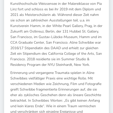
Kunsthochschule Weissensee in der Malereiklasse von Pia
Linz fort und schloss es bei ihr 2019 mit dem Diplom und
2021 als Meisterschülerin ab. Während dieser Zeit nahm
sie schon an zahlreichen Ausstellungen teil. u.a. im
Kunstverein Hamm, in der White Pearl Gallery, Prag, in der
Zukunft am Ostkreuz, Berlin, der 131 Hubbel St. Gallery,
San Francisco, im Gustav-Lübcke-Museum, Hamm und im
CCA Graduate Center, San Francisco. Aline Schwibbe war
2016/17 Stipendiatin des DAAD und erhielt zur gleichen
Zeit ein Stipendium des California College of the Arts, San
Francisco. 2018 residierte sie im Summer Studio &
Residency Program der NYU Steinhardt, New York.
Erinnerung und vergangene Traumata spielen in Aline
Schwibbes vielfältiger Praxis eine wichtige Rolle. Mit
verschiedenen Medien wie Zeichnung, Film und Fotografie
greift Schwibbe fragmentierte Erinnerungen auf, die sie
eher als zyklisches Geschehen denn als lineare Geschichte
betrachtet. In Schwibbes Worten: „Es gibt keinen Anfang
und kein klares Ende“. Wie in einem Traum vermischen
und verschränken sich einzelne Ereignisse und