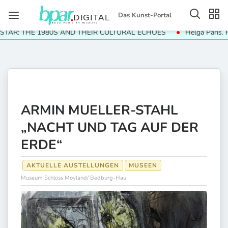
Das Kunst-Portal
 THE 1980S AND THEIR CULTURAL ECHOES
Helga Paris. Häuser 
ARMIN MUELLER-STAHL
„NACHT UND TAG AUF DER
ERDE“
AKTUELLE AUSTELLUNGEN
MUSEEN
Museum Schloss Moyland/ Bedburg-Hau