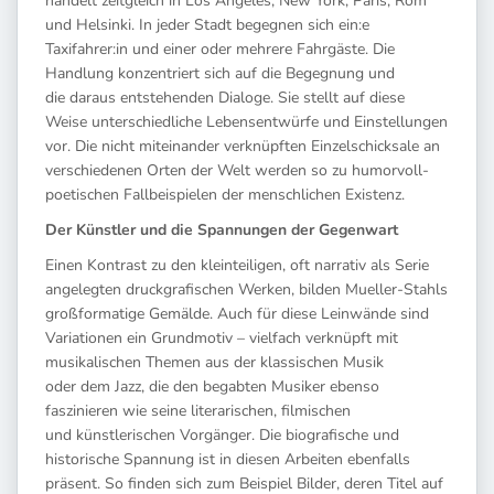
handelt zeitgleich in Los Angeles, New York, Paris, Rom
und Helsinki. In jeder Stadt begegnen sich ein:e
Taxifahrer:in und einer oder mehrere Fahrgäste. Die
Handlung konzentriert sich auf die Begegnung und
die daraus entstehenden Dialoge. Sie stellt auf diese
Weise unterschiedliche Lebensentwürfe und Einstellungen
vor. Die nicht miteinander verknüpften Einzelschicksale an
verschiedenen Orten der Welt werden so zu humorvoll-
poetischen Fallbeispielen der menschlichen Existenz.
Der Künstler und die Spannungen der Gegenwart
Einen Kontrast zu den kleinteiligen, oft narrativ als Serie
angelegten druckgrafischen Werken, bilden Mueller-Stahls
großformatige Gemälde. Auch für diese Leinwände sind
Variationen ein Grundmotiv – vielfach verknüpft mit
musikalischen Themen aus der klassischen Musik
oder dem Jazz, die den begabten Musiker ebenso
faszinieren wie seine literarischen, filmischen
und künstlerischen Vorgänger. Die biografische und
historische Spannung ist in diesen Arbeiten ebenfalls
präsent. So finden sich zum Beispiel Bilder, deren Titel auf