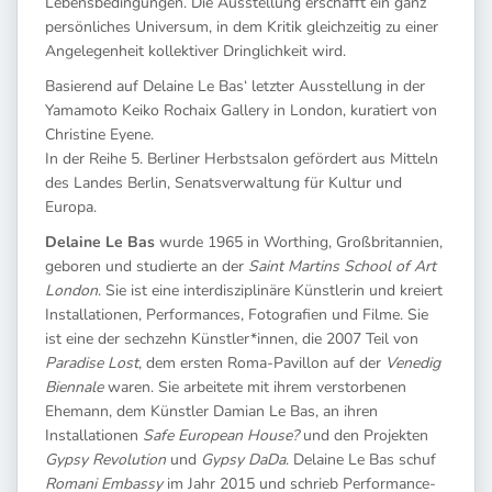
Lebensbedingungen. Die Ausstellung erschafft ein ganz
persönliches Universum, in dem Kritik gleichzeitig zu einer
Angelegenheit kollektiver Dringlichkeit wird.
Basierend auf Delaine Le Bas‘ letzter Ausstellung in der
Yamamoto Keiko Rochaix Gallery in London, kuratiert von
Christine Eyene.
In der Reihe 5. Berliner Herbstsalon gefördert aus Mitteln
des Landes Berlin, Senatsverwaltung für Kultur und
Europa.
Delaine Le Bas
wurde 1965 in Worthing, Großbritannien,
geboren und studierte an der
Saint Martins School of Art
London
. Sie ist eine interdisziplinäre Künstlerin und kreiert
Installationen, Performances, Fotografien und Filme. Sie
ist eine der sechzehn Künstler*innen, die 2007 Teil von
Paradise Lost
, dem ersten Roma-Pavillon auf der
Venedig
Biennale
waren. Sie arbeitete mit ihrem verstorbenen
Ehemann, dem Künstler Damian Le Bas, an ihren
Installationen
Safe European House?
und den Projekten
Gypsy Revolution
und
Gypsy DaDa
. Delaine Le Bas schuf
Romani Embassy
im Jahr 2015 und schrieb Performance-