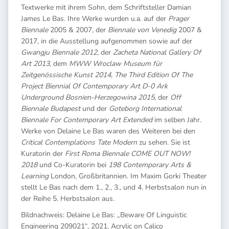
Textwerke mit ihrem Sohn, dem Schriftsteller Damian
James Le Bas. Ihre Werke wurden u.a. auf der
Prager
Biennale
2005 & 2007, der
Biennale von Venedig
2007 &
2017, in die Ausstellung aufgenommen sowie auf der
Gwangju Biennale 2012
, der
Zacheta National Gallery Of
Art 2013
, dem
MWW Wroclaw Museum für
Zeitgenössische Kunst 2014
,
The Third Edition Of The
Project Biennial Of Contemporary Art D-0 Ark
Underground Bosnien-Herzegowina 2015
, der
Off
Biennale Budapest
und der
Goteborg International
Biennale For Contemporary Art Extended
im selben Jahr.
Werke von Delaine Le Bas waren des Weiteren bei den
Critical Contemplations Tate Modern
zu sehen. Sie ist
Kuratorin der
First Roma Biennale COME OUT NOW!
2018
und Co-Kuratorin bei
198 Contemporary Arts &
Learning
London, Großbritannien. Im Maxim Gorki Theater
stellt Le Bas nach dem 1., 2., 3., und 4. Herbstsalon nun in
der Reihe 5. Herbstsalon aus.
Bildnachweis: Delaine Le Bas: „Beware Of Linguistic
Engineering 209021“, 2021, Acrylic on Calico