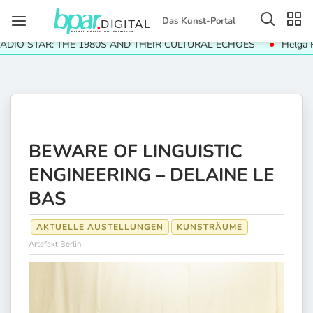
Das Kunst-Portal
O STAR: THE 1980S AND THEIR CULTURAL ECHOES
Helga Paris.
BEWARE OF LINGUISTIC
ENGINEERING – DELAINE LE
BAS
AKTUELLE AUSTELLUNGEN
KUNSTRÄUME
Artefakt Berlin