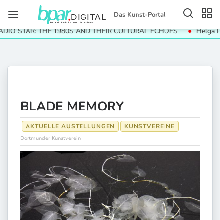
Das Kunst-Portal
IO STAR: THE 1980S AND THEIR CULTURAL ECHOES
Helga Pari
BLADE MEMORY
AKTUELLE AUSTELLUNGEN
KUNSTVEREINE
Dortmunder Kunstverein