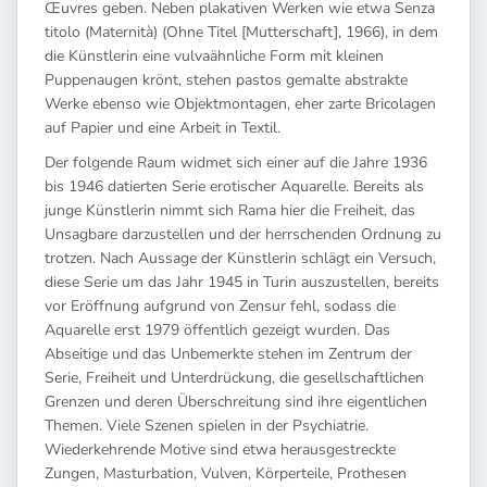
Œuvres geben. Neben plakativen Werken wie etwa Senza
titolo (Maternità) (Ohne Titel [Mutterschaft], 1966), in dem
die Künstlerin eine vulvaähnliche Form mit kleinen
Puppenaugen krönt, stehen pastos gemalte abstrakte
Werke ebenso wie Objektmontagen, eher zarte Bricolagen
auf Papier und eine Arbeit in Textil.
Der folgende Raum widmet sich einer auf die Jahre 1936
bis 1946 datierten Serie erotischer Aquarelle. Bereits als
junge Künstlerin nimmt sich Rama hier die Freiheit, das
Unsagbare darzustellen und der herrschenden Ordnung zu
trotzen. Nach Aussage der Künstlerin schlägt ein Versuch,
diese Serie um das Jahr 1945 in Turin auszustellen, bereits
vor Eröffnung aufgrund von Zensur fehl, sodass die
Aquarelle erst 1979 öffentlich gezeigt wurden. Das
Abseitige und das Unbemerkte stehen im Zentrum der
Serie, Freiheit und Unterdrückung, die gesellschaftlichen
Grenzen und deren Überschreitung sind ihre eigentlichen
Themen. Viele Szenen spielen in der Psychiatrie.
Wiederkehrende Motive sind etwa herausgestreckte
Zungen, Masturbation, Vulven, Körperteile, Prothesen