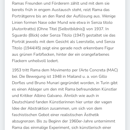
Ramas Freunden und Förderern zählt und mit dem sie
bereits früh in engem Austausch steht, reizt Rama das
Porträtgenre bis an den Rand der Auflösung aus. Wenige
Linien formen Nase oder Mund wie etwa in Senza titolo
(Autoritratto) (Ohne Titel [Selbstbildnis]) von 1937. In
Sguardo (Blick) oder Senza Titolo (1947) gestaltet sie das
Porträt jeweils mit dem Gesicht als Leerstelle, und Senza
Titolo (1944/45) zeigt eine gerade noch erkennbare Figur
aus grünen Farbflecken, hinter der ein orangefarbenes
Flackern unheilvoll lodert.
1953 tritt Rama dem Movimento per l’Arte Concreta (MAC)
bei. Die Bewegung ist 1948 in Mailand u. a. von Gillo
Dorfles und Bruno Munari gegründet worden, in Turin gibt
es einen Ableger um den mit Rama befreundeten Künstler
und Kritiker Albino Galvano. Ähnlich wie auch in
Deutschland fanden Künstlerinnen hier unter der vagen
Idee der Abstraktion zusammen, um sich von dem
faschistischen Gebot einer realistischen Ästhetik
abzugrenzen. Bis zu Beginn der 1960er-Jahre unternimmt
Rama das einmalige Experiment, sich künstlerisch einer