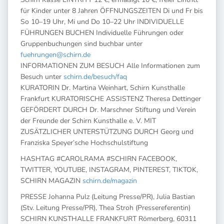
für Kinder unter 8 Jahren ÖFFNUNGSZEITEN Di und Fr bis
So 10–19 Uhr, Mi und Do 10–22 Uhr INDIVIDUELLE
FÜHRUNGEN BUCHEN Individuelle Führungen oder
Gruppenbuchungen sind buchbar unter
fuehrungen@schirn.de
INFORMATIONEN ZUM BESUCH Alle Informationen zum
Besuch unter
schirn.de/besuch/faq
KURATORIN Dr. Martina Weinhart, Schirn Kunsthalle
Frankfurt KURATORISCHE ASSISTENZ Theresa Dettinger
GEFÖRDERT DURCH Dr. Marschner Stiftung und Verein
der Freunde der Schirn Kunsthalle e. V. MIT
ZUSÄTZLICHER UNTERSTÜTZUNG DURCH Georg und
Franziska Speyer’sche Hochschulstiftung
HASHTAG #CAROLRAMA #SCHIRN FACEBOOK,
TWITTER, YOUTUBE, INSTAGRAM, PINTEREST, TIKTOK,
SCHIRN MAGAZIN
schirn.de/magazin
PRESSE Johanna Pulz (Leitung Presse/PR), Julia Bastian
(Stv. Leitung Presse/PR), Thea Stroh (Pressereferentin)
SCHIRN KUNSTHALLE FRANKFURT Römerberg, 60311