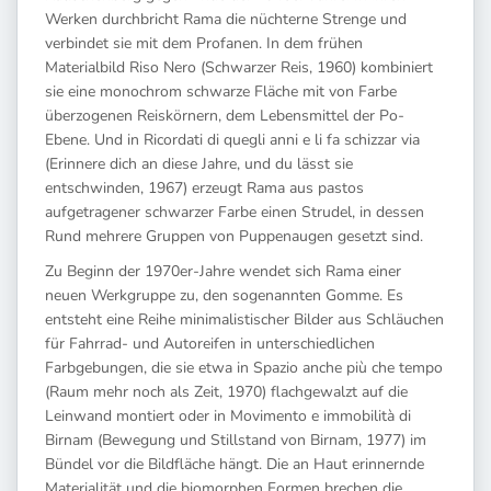
Werken durchbricht Rama die nüchterne Strenge und
verbindet sie mit dem Profanen. In dem frühen
Materialbild Riso Nero (Schwarzer Reis, 1960) kombiniert
sie eine monochrom schwarze Fläche mit von Farbe
überzogenen Reiskörnern, dem Lebensmittel der Po-
Ebene. Und in Ricordati di quegli anni e li fa schizzar via
(Erinnere dich an diese Jahre, und du lässt sie
entschwinden, 1967) erzeugt Rama aus pastos
aufgetragener schwarzer Farbe einen Strudel, in dessen
Rund mehrere Gruppen von Puppenaugen gesetzt sind.
Zu Beginn der 1970er-Jahre wendet sich Rama einer
neuen Werkgruppe zu, den sogenannten Gomme. Es
entsteht eine Reihe minimalistischer Bilder aus Schläuchen
für Fahrrad- und Autoreifen in unterschiedlichen
Farbgebungen, die sie etwa in Spazio anche più che tempo
(Raum mehr noch als Zeit, 1970) flachgewalzt auf die
Leinwand montiert oder in Movimento e immobilità di
Birnam (Bewegung und Stillstand von Birnam, 1977) im
Bündel vor die Bildfläche hängt. Die an Haut erinnernde
Materialität und die biomorphen Formen brechen die