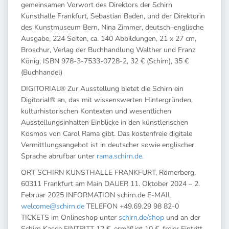
gemeinsamen Vorwort des Direktors der Schirn
Kunsthalle Frankfurt, Sebastian Baden, und der Direktorin
des Kunstmuseum Bern, Nina Zimmer, deutsch–englische
Ausgabe, 224 Seiten, ca. 140 Abbildungen, 21 x 27 cm,
Broschur, Verlag der Buchhandlung Walther und Franz
König, ISBN 978-3-7533-0728-2, 32 € (Schirn), 35 €
(Buchhandel)
DIGITORIAL® Zur Ausstellung bietet die Schirn ein
Digitorial® an, das mit wissenswerten Hintergründen,
kulturhistorischen Kontexten und wesentlichen
Ausstellungsinhalten Einblicke in den künstlerischen
Kosmos von Carol Rama gibt. Das kostenfreie digitale
Vermittlungsangebot ist in deutscher sowie englischer
Sprache abrufbar unter
rama.schirn.de
.
ORT SCHIRN KUNSTHALLE FRANKFURT, Römerberg,
60311 Frankfurt am Main DAUER 11. Oktober 2024 – 2.
Februar 2025 INFORMATION schirn.de E-MAIL
welcome@schirn.de
TELEFON +49.69.29 98 82-0
TICKETS im Onlineshop unter
schirn.de/shop
und an der
Schirn Kasse EINTRITT 12 €, ermäßigt 10 €, freier Eintritt