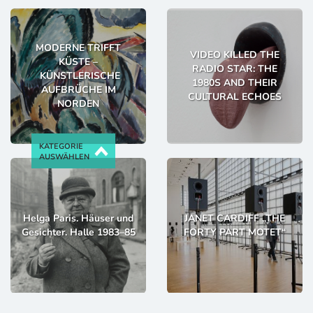
MODERNE TRIFFT
VIDEO KILLED THE
KÜSTE –
RADIO STAR: THE
KÜNSTLERISCHE
1980S AND THEIR
AUFBRÜCHE IM
CULTURAL ECHOES
NORDEN
KATEGORIE
AUSWÄHLEN
Helga Paris. Häuser und
JANET CARDIFF „THE
Gesichter. Halle 1983–85
FORTY PART MOTET“