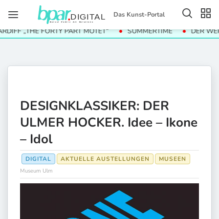
Das Kunst-Portal
F „THE FORTY PART MOTET“
SUMMERTIME
DER WERT DE
DESIGNKLASSIKER: DER
ULMER HOCKER. Idee – Ikone
– Idol
DIGITAL
AKTUELLE AUSTELLUNGEN
MUSEEN
Museum Ulm