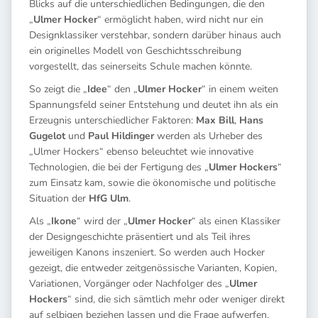
Blicks auf die unterschiedlichen Bedingungen, die den
„
Ulmer Hocker
“ ermöglicht haben, wird nicht nur ein
Designklassiker verstehbar, sondern darüber hinaus auch
ein originelles Modell von Geschichtsschreibung
vorgestellt, das seinerseits Schule machen könnte.
So zeigt die „
Idee
“ den „
Ulmer Hocker
“ in einem weiten
Spannungsfeld seiner Entstehung und deutet ihn als ein
Erzeugnis unterschiedlicher Faktoren:
Max Bill
,
Hans
Gugelot
und
Paul Hildinger
werden als Urheber des
„Ulmer Hockers“ ebenso beleuchtet wie innovative
Technologien, die bei der Fertigung des „
Ulmer Hockers
“
zum Einsatz kam, sowie die ökonomische und politische
Situation der
HfG Ulm
.
Als „
Ikone
“ wird der „
Ulmer Hocker
“ als einen Klassiker
der Designgeschichte präsentiert und als Teil ihres
jeweiligen Kanons inszeniert. So werden auch Hocker
gezeigt, die entweder zeitgenössische Varianten, Kopien,
Variationen, Vorgänger oder Nachfolger des „
Ulmer
Hockers
“ sind, die sich sämtlich mehr oder weniger direkt
auf selbigen beziehen lassen und die Frage aufwerfen,