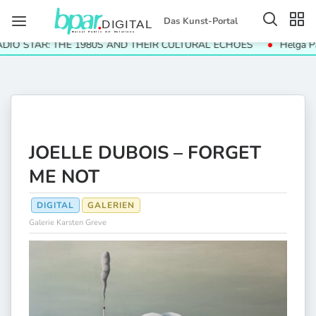
Das Kunst-Portal
 STAR: THE 1980S AND THEIR CULTURAL ECHOES
Helga Paris.
JOELLE DUBOIS – FORGET
ME NOT
DIGITAL
GALERIEN
Galerie Karsten Greve