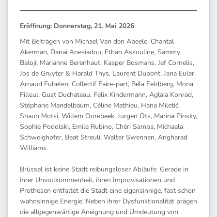
Eröffnung: Donnerstag, 21. Mai 2026
Mit Beiträgen von Michael Van den Abeele, Chantal
Akerman, Danai Anesiadou, Ethan Assouline, Sammy
Baloji, Marianne Berenhaut, Kasper Bosmans, Jef Cornelis,
Jos de Gruyter & Harald Thys, Laurent Dupont, Jana Euler,
Arnaud Eubelen, Collectif Faire-part, Béla Feldberg, Mona
Filleul, Gust Duchateau, Felix Kindermann, Aglaia Konrad,
Stéphane Mandelbaum, Céline Mathieu, Hana Miletić,
Shaun Motsi, Willem Oorebeek, Jurgen Ots, Marina Pinsky,
Sophie Podolski, Emile Rubino, Chéri Samba, Michaela
Schweighofer, Beat Streuli, Walter Swennen, Angharad
Williams.
Brüssel ist keine Stadt reibungsloser Abläufe. Gerade in
ihrer Unvollkommenheit, ihren Improvisationen und
Prothesen entfaltet die Stadt eine eigensinnige, fast schon
wahnsinnige Energie. Neben ihrer Dysfunktionalität prägen
die allgegenwärtige Aneignung und Umdeutung von