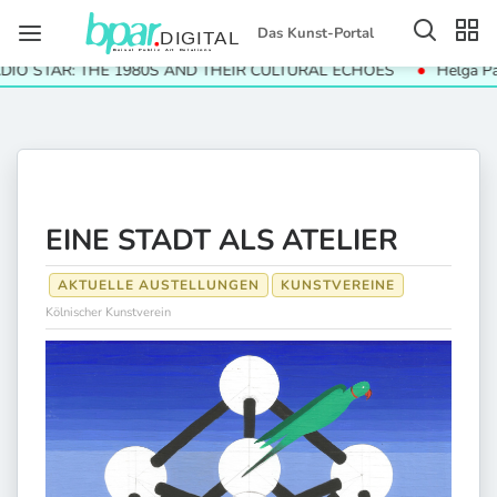
Das Kunst-Portal
 STAR: THE 1980S AND THEIR CULTURAL ECHOES
Helga Paris. 
EINE STADT ALS ATELIER
AKTUELLE AUSTELLUNGEN
KUNSTVEREINE
Kölnischer Kunstverein