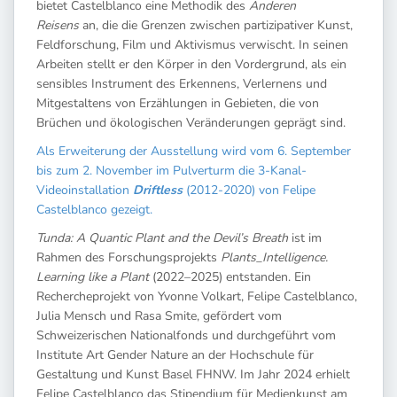
bietet Castelblanco eine Methodik des
Anderen
Reisens
an, die die Grenzen zwischen partizipativer Kunst,
Feldforschung, Film und Aktivismus verwischt. In seinen
Arbeiten stellt er den Körper in den Vordergrund, als ein
sensibles Instrument des Erkennens, Verlernens und
Mitgestaltens von Erzählungen in Gebieten, die von
Brüchen und ökologischen Veränderungen geprägt sind.
Als Erweiterung der Ausstellung wird vom 6. September
bis zum 2. November im Pulverturm die 3-Kanal-
Videoinstallation
Driftless
(2012-2020) von Felipe
Castelblanco gezeigt.
Tunda: A Quantic Plant and the Devil’s Breath
ist im
Rahmen des Forschungsprojekts
Plants_Intelligence.
Learning like a Plant
(2022–2025) entstanden. Ein
Rechercheprojekt von Yvonne Volkart, Felipe Castelblanco,
Julia Mensch und Rasa Smite, gefördert vom
Schweizerischen Nationalfonds und durchgeführt vom
Institute Art Gender Nature an der Hochschule für
Gestaltung und Kunst Basel FHNW. Im Jahr 2024 erhielt
Felipe Castelblanco das Stipendium für Medienkunst am