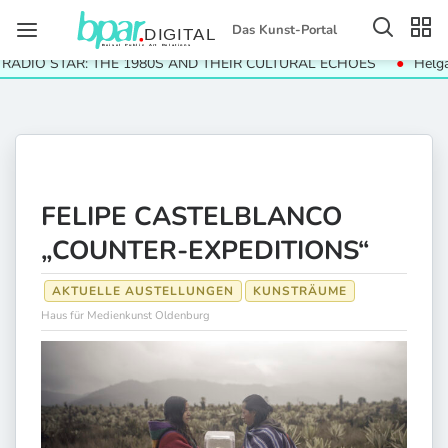
Das Kunst-Portal
IO STAR: THE 1980S AND THEIR CULTURAL ECHOES
Helga Pari
FELIPE CASTELBLANCO
„COUNTER-EXPEDITIONS“
AKTUELLE AUSTELLUNGEN
KUNSTRÄUME
Haus für Medienkunst Oldenburg