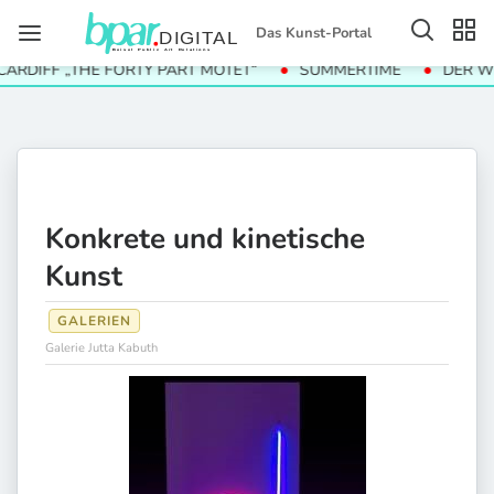
Das Kunst-Portal
RDIFF „THE FORTY PART MOTET“
SUMMERTIME
DER WERT
Konkrete und kinetische
Kunst
GALERIEN
Galerie Jutta Kabuth