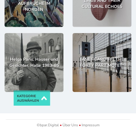
1980S AND THEIR
AUFBRÜCHE IM
CULTURAL ECHOES
NORDEN
Helga Paris. Häuser und
JANET CARDIFF „THE
Gesichter. Halle 1983–85
FORTY PART MOTET“
KATEGORIE
AUSWÄHLEN
©bpar.Digital
•
Über Uns
•
Impressum