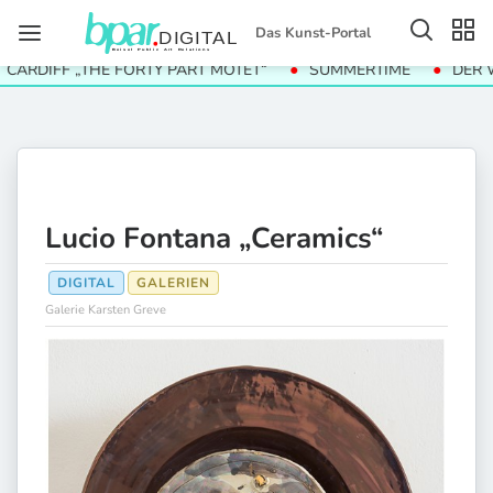
Das Kunst-Portal
DIFF „THE FORTY PART MOTET“
SUMMERTIME
DER WERT 
Lucio Fontana „Ceramics“
DIGITAL
GALERIEN
Galerie Karsten Greve