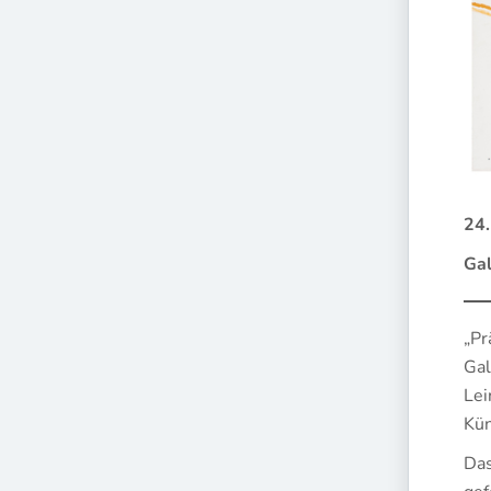
24.
Gal
„Pr
Gal
Lei
Kün
Das