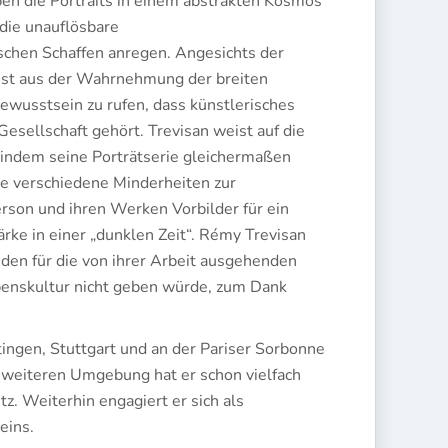
ben die Portraits in einem abstrakten Kosmos
die unauflösbare
ischen Schaffen anregen. Angesichts der
unst aus der Wahrnehmung der breiten
Bewusstsein zu rufen, dass künstlerisches
Gesellschaft gehört. Trevisan weist auf die
, indem seine Porträtserie gleichermaßen
ie verschiedene Minderheiten zur
erson und ihren Werken Vorbilder für ein
rke in einer „dunklen Zeit“. Rémy Trevisan
nden für die von ihrer Arbeit ausgehenden
ebenskultur nicht geben würde, zum Dank
ingen, Stuttgart und an der Pariser Sorbonne
r weiteren Umgebung hat er schon vielfach
tz. Weiterhin engagiert er sich als
eins.