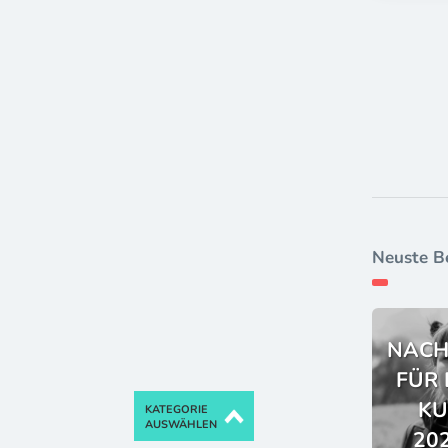
Neuste B
NACH
FÜR 
KU
KATEGORIE
AUSWÄHLEN
202