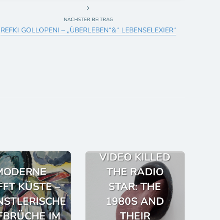
NÄCHSTER BEITRAG
REFKI GOLLOPENI – „ÜBERLEBEN“&“ LEBENSELEXIER“
VIDEO KILLED
MODERNE
THE RADIO
FFT KÜSTE –
STAR: THE
STLERISCHE
1980S AND
FBRÜCHE IM
THEIR