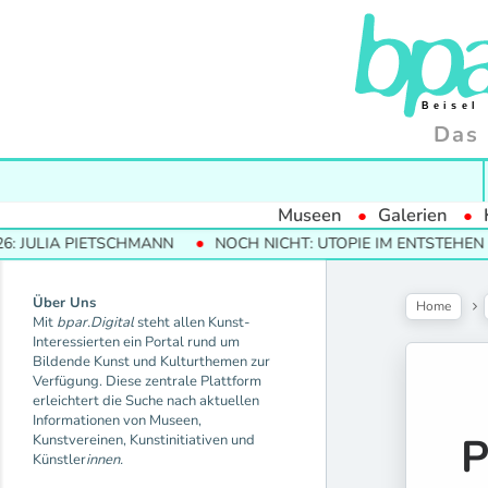
Das 
Museen
Galerien
PIETSCHMANN
NOCH NICHT: UTOPIE IM ENTSTEHEN
MODE
Über Uns
Home
Mit
bpar.Digital
steht allen Kunst-
Interessierten ein Portal rund um
Bildende Kunst und Kulturthemen zur
Verfügung. Diese zentrale Plattform
erleichtert die Suche nach aktuellen
Informationen von Museen,
P
Kunstvereinen, Kunstinitiativen und
Künstler
innen.