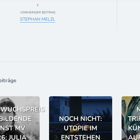
VORHERIGER BEITRAG
STEPHAN MELZL
eiträge
WUCHSPREIS
BILDENDE
NOCH NICHT:
TRI
NST MV
UTOPIE IM
KÜN
6: JULIA
ENTSTEHEN
AU