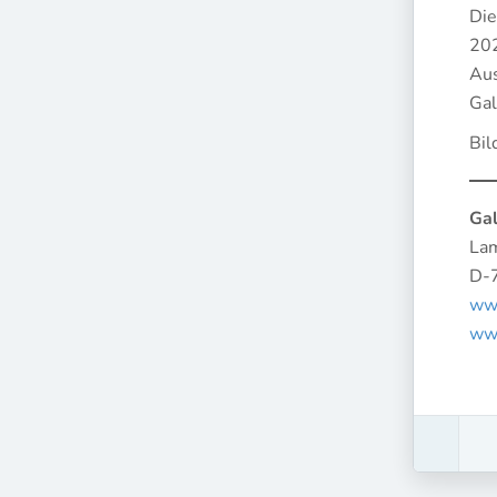
Die
202
Aus
Gal
Bil
Gal
La
D-
www
www