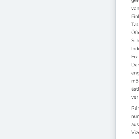
gef
von
Ein
Tat
Öff
Sch
Ind
Fra
Dar
eng
möc
äst
ver
Rém
nun
aus
Viz