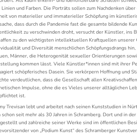
ördert. Als kaum erkenn- und identifizierbare Schatten schwe
 Linien und Farben. Die Porträts sollen zum Nachdenken über 
heit von materieller und immaterieller Schöpfung im künstler
sache, dass durch die Pandemie fast die gesamte bildende K
entlichkeit zu verschwinden droht, versucht der Künstler, ins 
affen zu den wichtigsten intellektuellen Kraftquellen unserer 
ividualität und Diversität menschlichen Schöpfungsdrangs hin
uen, Männer, die Heterogenität sexueller Orientierungen sow
stellung kommen lässt. Viele Künstler*innen sind mit ihrer P
agiert schöpferisches Dasein. Sie verkörpern Hoffnung und Stä
hte verdeutlichen, dass die Gesellschaft allen Kreativschaffe
hetischen Impulse, ohne die es Vieles unserer alltäglichen L
pflichtet ist.
y Trevisan lebt und arbeitet nach seinen Kunststudien in Nürt
 schon seit mehr als 30 Jahren in Schramberg. Dort und in de
gestellt und zahlreiche seiner Werke sind im öffentlichen Besi
evorsitzender von „Podium Kunst“ des Schramberger Kunstver