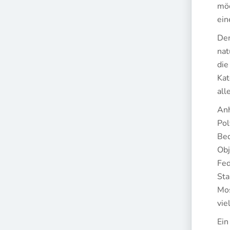
möc
ein
Den
nat
die
Kat
all
Anh
Pol
Bed
Obj
Fed
Sta
Mos
vie
Ein