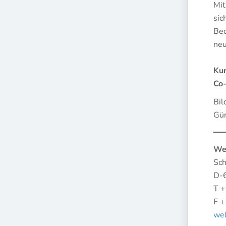
Mit
sic
Bed
neu
Kur
Co-
Bil
Gü
We
Sch
D-6
T 
F 
wel