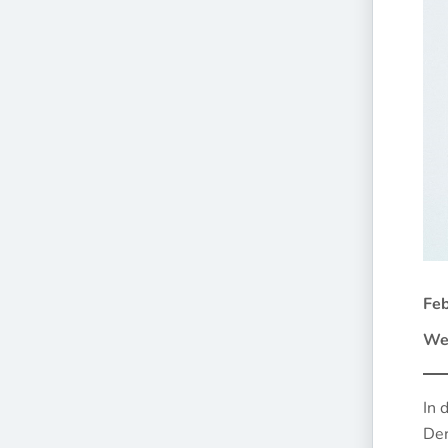
Feb
Wel
In 
Der