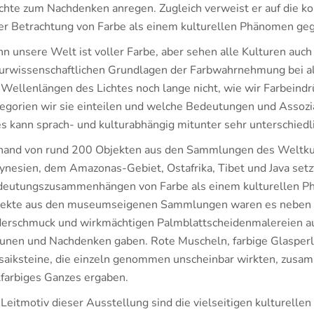
hte zum Nachdenken anregen. Zugleich verweist er auf die
er Betrachtung von Farbe als einem kulturellen Phänomen ge
n unsere Welt ist voller Farbe, aber sehen alle Kulturen auc
urwissenschaftlichen Grundlagen der Farbwahrnehmung bei a
 Wellenlängen des Lichtes noch lange nicht, wie wir Farbeindr
egorien wir sie einteilen und welche Bedeutungen und Assozi
es kann sprach- und kulturabhängig mitunter sehr unterschiedli
and von rund 200 Objekten aus den Sammlungen des Weltkul
ynesien, dem Amazonas-Gebiet, Ostafrika, Tibet und Java setzt
eutungszusammenhängen von Farbe als einem kulturellen Ph
ekte aus den museumseigenen Sammlungen waren es neben i
erschmuck und wirkmächtigen Palmblattscheidenmalereien auc
unen und Nachdenken gaben. Rote Muscheln, farbige Glasperl
aiksteine, die einzeln genommen unscheinbar wirkten, zusamm
lfarbiges Ganzes ergaben.
 Leitmotiv dieser Ausstellung sind die vielseitigen kulturell