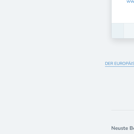
ww
DER EUROPÄI
Neuste B