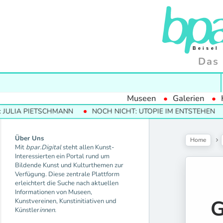
Das 
Museen
Galerien
ETSCHMANN
NOCH NICHT: UTOPIE IM ENTSTEHEN
MODERN
Über Uns
Home
Mit
bpar.Digital
steht allen Kunst-
Interessierten ein Portal rund um
Bildende Kunst und Kulturthemen zur
Verfügung. Diese zentrale Plattform
erleichtert die Suche nach aktuellen
Informationen von Museen,
G
Kunstvereinen, Kunstinitiativen und
Künstler
innen.