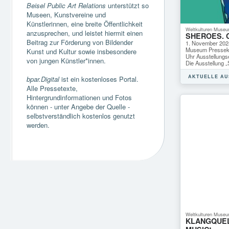
Beisel Public Art Relations
unterstützt so
Museen, Kunstvereine und
Künstlerinnen, eine breite Öffentlichkeit
Weltkulturen Museu
anzusprechen, und leistet hiermit einen
SHEROES. 
Beitrag zur Förderung von Bildender
1. November 2025
Museum Presseko
Kunst und Kultur sowie insbesondere
Uhr Ausstellungse
von jungen Künstler*innen.
Die Ausstellung
AKTUELLE A
bpar.Digital
ist ein kostenloses Portal.
Alle Pressetexte,
Hintergrundinformationen und Fotos
können - unter Angebe der Quelle -
selbstverständlich kostenlos genutzt
werden.
Weltkulturen Museu
KLANGQUEL