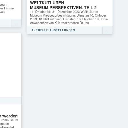
WELTKUTLUREN
useum
MUSEUM.PERSPEKTIVEN. TEIL 2
 der Himmel
11. Oktober bis 31. Dezember 2023 Weltkulturen
lau’
Museum Pressevorbesichtigung: Dienstag 10. Oktober
2023, 18 UhrEröffnung: Dienstag, 10. Oktober, 19 Uhr in
Anwesenheit von Kulturdezernentin Dr. Ina
AKTUELLE AUSTELLUNGEN
m
arwerden
ulturenmuseum
 geben
aufbewahrt