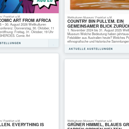
m/ Frankfurt a.M.
Weltkulturen Museum/ Frankfurt a.M.
COMIC ART FROM AFRICA
COUNTRY BIN PULL’EM. EIN
 – 30. August 2026 Weltkulturen
GEMEINSAMER BLICK ZURÜC
nferenz: Donnerstag, 30. Oktober, 11
1. November 2024 bis 31. August 2025 Welt
röffnung: Freitag, 31. Oktober, 19 Uhr
Museum Welche Bedeutung haben jahrtaus
 „SHEROES. Comic Art
Felsbilder aus Australien heute? Welches Po
ethnografische und historische Sammlungen
USTELLUNGEN
AKTUELLE AUSTELLUNGEN
Weltkulturen Museum/ Frankfurt a.M.
m/ Frankfurt a.M.
GRÜNER HIMMEL, BLAUES GR
LEN. EVERYTHING IS