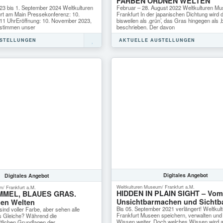
FARBEN ORDNEN WELTEN
Februar – 28. August 2022 Weltkulturen M
3 bis 1. September 2024 Weltkulturen
Frankfurt In der japanischen Dichtung wird
rt am Main Pressekonferenz: 10.
bisweilen als ‚grün’, das Gras hingegen als ‚b
11 UhrEröffnung: 10. November 2023,
beschrieben. Der davon
estimmen unser
AKTUELLE AUSTELLUNGEN
USTELLUNGEN
Digitales
Angebot
Digitales
Angebot
Weltkulturen Museum/ Frankfurt a.M.
m/ Frankfurt a.M.
HIDDEN IN PLAIN SIGHT – Vo
MMEL, BLAUES GRAS.
Unsichtbarmachen und Sichtb
nen Welten
Bis 05. September 2021 verlängert! Weltk
ind voller Farbe, aber sehen alle
Frankfurt Museen speichern, verwalten und
s Gleiche? Während die
Wissen weiter. Doch welches Wissen wird 
tlichen Grundlagen der