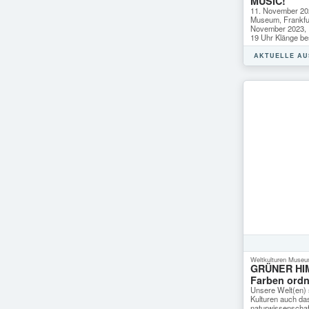
MUSIC!
11. November 202
Museum, Frankfu
November 2023, 
19 Uhr Klänge b
AKTUELLE A
Weltkulturen Museu
GRÜNER HI
Farben ord
Unsere Welt(en) s
Kulturen auch da
naturwissenschaf