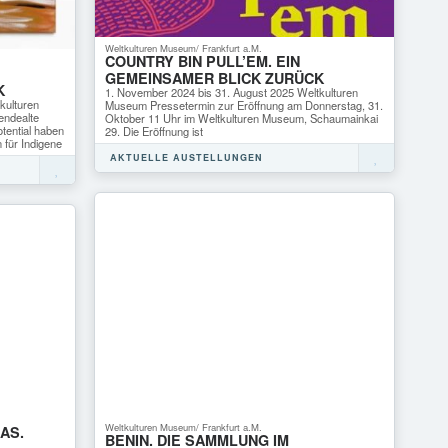
Weltkulturen Museum/ Frankfurt a.M.
COUNTRY BIN PULL’EM. EIN
GEMEINSAMER BLICK ZURÜCK
K
1. November 2024 bis 31. August 2025 Weltkulturen
kulturen
Museum Pressetermin zur Eröffnung am Donnerstag, 31.
endealte
Oktober 11 Uhr im Weltkulturen Museum, Schaumainkai
tential haben
29. Die Eröffnung ist
 für Indigene
AKTUELLE AUSTELLUNGEN
Weltkulturen Museum/ Frankfurt a.M.
AS.
BENIN. DIE SAMMLUNG IM