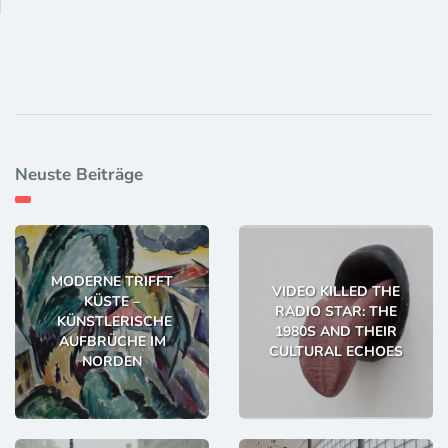
Neuste Beiträge
MODERNE TRIFFT
VIDEO KILLED THE
KÜSTE –
RADIO STAR: THE
KÜNSTLERISCHE
1980S AND THEIR
AUFBRÜCHE IM
CULTURAL ECHOES
NORDEN