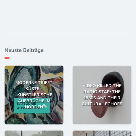
Neuste Beiträge
MODERNE TRIFFT
VIDEO KILLED THE
KÜSTE –
RADIO STAR: THE
KÜNSTLERISCHE
1980S AND THEIR
AUFBRÜCHE IM
CULTURAL ECHOES
KATEGORIE
NORDEN
AUSWÄHLEN