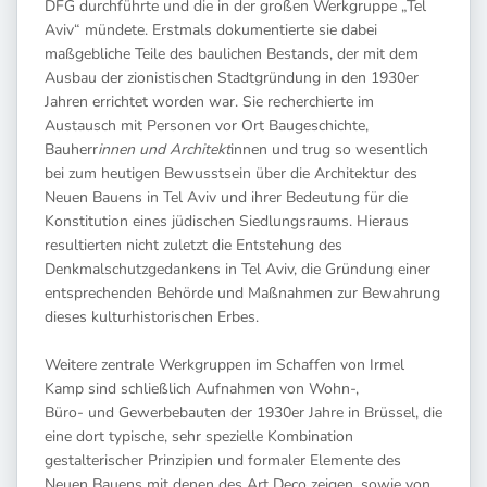
DFG durchführte und die in der großen Werkgruppe „Tel
Aviv“ mündete. Erstmals dokumentierte sie dabei
maßgebliche Teile des baulichen Bestands, der mit dem
Ausbau der zionistischen Stadtgründung in den 1930er
Jahren errichtet worden war. Sie recherchierte im
Austausch mit Personen vor Ort Baugeschichte,
Bauherr
innen und Architekt
innen und trug so wesentlich
bei zum heutigen Bewusstsein über die Architektur des
Neuen Bauens in Tel Aviv und ihrer Bedeutung für die
Konstitution eines jüdischen Siedlungsraums. Hieraus
resultierten nicht zuletzt die Entstehung des
Denkmalschutzgedankens in Tel Aviv, die Gründung einer
entsprechenden Behörde und Maßnahmen zur Bewahrung
dieses kulturhistorischen Erbes.
Weitere zentrale Werkgruppen im Schaffen von Irmel
Kamp sind schließlich Aufnahmen von Wohn-,
Büro- und Gewerbebauten der 1930er Jahre in Brüssel, die
eine dort typische, sehr spezielle Kombination
gestalterischer Prinzipien und formaler Elemente des
Neuen Bauens mit denen des Art Deco zeigen, sowie von