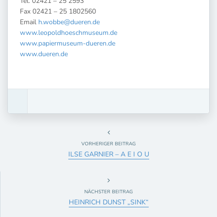
Tel. 02421 – 25 2593
Fax 02421 – 25 1802560
Email
h.wobbe@dueren.de
www.leopoldhoeschmuseum.de
www.papiermuseum-dueren.de
www.dueren.de
VORHERIGER BEITRAG
ILSE GARNIER – A E I O U
NÄCHSTER BEITRAG
HEINRICH DUNST „SINK“