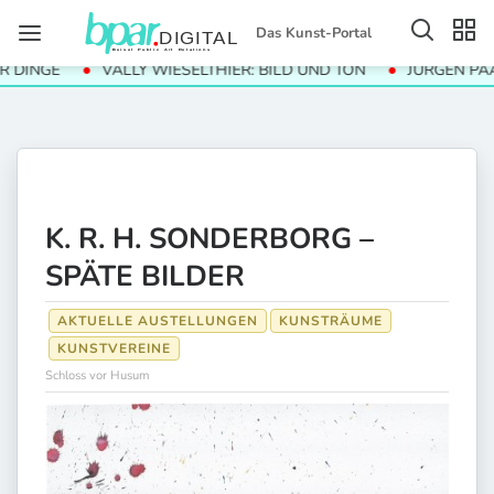
Das Kunst-Portal
NGE
VALLY WIESELTHIER: BILD UND TON
JÜRGEN PAAS „S
K. R. H. SONDERBORG –
SPÄTE BILDER
AKTUELLE AUSTELLUNGEN
KUNSTRÄUME
KUNSTVEREINE
Schloss vor Husum