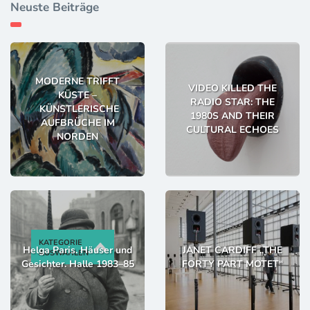
Neuste Beiträge
MODERNE TRIFFT
VIDEO KILLED THE
KÜSTE –
RADIO STAR: THE
KÜNSTLERISCHE
1980S AND THEIR
AUFBRÜCHE IM
CULTURAL ECHOES
NORDEN
KATEGORIE
Helga Paris. Häuser und
JANET CARDIFF „THE
AUSWÄHLEN
Gesichter. Halle 1983–85
FORTY PART MOTET“