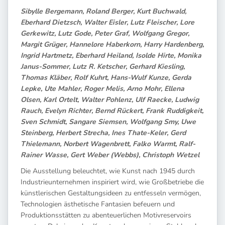
Sibylle Bergemann, Roland Berger,
Kurt Buchwald,
Eberhard Dietzsch, Walter Eisler, Lutz Fleischer, Lore
Gerkewitz, Lutz Gode, Peter Graf, Wolfgang Gregor,
Margit Grüger, Hannelore Haberkorn, Harry Hardenberg,
Ingrid Hartmetz, Eberhard Heiland, Isolde Hirte, Monika
Janus-Sommer, Lutz R. Ketscher, Gerhard Kiesling,
Thomas Kläber, Rolf Kuhrt, Hans-Wulf Kunze, Gerda
Lepke, Ute Mahler, Roger Melis, Arno Mohr, Ellena
Olsen, Karl Ortelt, Walter Pohlenz, Ulf Raecke, Ludwig
Rauch, Evelyn Richter, Bernd Rückert, Frank Ruddigkeit,
Sven Schmidt, Sangare Siemsen, Wolfgang Smy, Uwe
Steinberg, Herbert Strecha, Ines Thate-Keler, Gerd
Thielemann, Norbert Wagenbrett, Falko Warmt, Ralf-
Rainer Wasse, Gert Weber (Webbs), Christoph Wetzel
Die Ausstellung beleuchtet, wie Kunst nach 1945 durch
Industrieunternehmen inspiriert wird, wie Großbetriebe die
künstlerischen Gestaltungsideen zu entfesseln vermögen,
Technologien ästhetische Fantasien befeuern und
Produktionsstätten zu abenteuerlichen Motivreservoirs