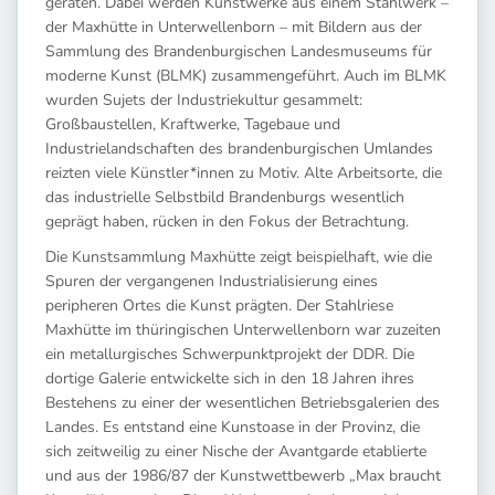
geraten. Dabei werden Kunstwerke aus einem Stahlwerk –
der Maxhütte in Unterwellenborn – mit Bildern aus der
Sammlung des Brandenburgischen Landesmuseums für
moderne Kunst (BLMK) zusammengeführt. Auch im BLMK
wurden Sujets der Industriekultur gesammelt:
Großbaustellen, Kraftwerke, Tagebaue und
Industrielandschaften des brandenburgischen Umlandes
reizten viele Künstler*innen zu Motiv. Alte Arbeitsorte, die
das industrielle Selbstbild Brandenburgs wesentlich
geprägt haben, rücken in den Fokus der Betrachtung.
Die Kunstsammlung Maxhütte zeigt beispielhaft, wie die
Spuren der vergangenen Industrialisierung eines
peripheren Ortes die Kunst prägten. Der Stahlriese
Maxhütte im thüringischen Unterwellenborn war zuzeiten
ein metallurgisches Schwerpunktprojekt der DDR. Die
dortige Galerie entwickelte sich in den 18 Jahren ihres
Bestehens zu einer der wesentlichen Betriebsgalerien des
Landes. Es entstand eine Kunstoase in der Provinz, die
sich zeitweilig zu einer Nische der Avantgarde etablierte
und aus der 1986/87 der Kunstwettbewerb „Max braucht