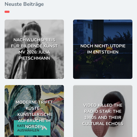
Neuste Beiträge
NACHWUCHSPREIS
FÜR BILDENDE KUNST
NOCH NICHT: UTOPIE
MV 2026: JULIA
IM ENTSTEHEN
PIETSCHMANN
MODERNE TRIFFT
VIDEO KILLED THE
KÜSTE –
RADIO STAR: THE
KÜNSTLERISCHE
1980S AND THEIR
AUFBRÜCHE IM
CULTURAL ECHOES
KATEGORIE
NORDEN
AUSWÄHLEN