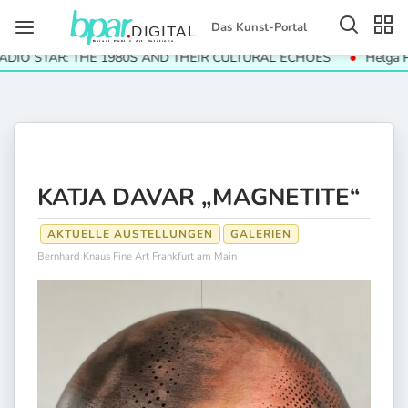
Das Kunst-Portal
O STAR: THE 1980S AND THEIR CULTURAL ECHOES
Helga Paris
KATJA DAVAR „MAGNETITE“
AKTUELLE AUSTELLUNGEN
GALERIEN
Bernhard Knaus Fine Art Frankfurt am Main