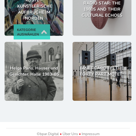
KÜSTE –
RADIO STAR: THE
KÜNSTLERISCHE
1980S AND THEIR
AUFBRÜCHE IM
CULTURAL ECHOES
NORDEN
KATEGORIE
AUSWÄHLEN
Helga Paris. Häuser und
JANET CARDIFF „THE
Gesichter. Halle 1983–85
FORTY PART MOTET“
©bpar.Digital
•
Über Uns
•
Impressum