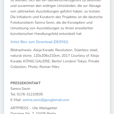
zu werden, sich auf ein Gemeinschaftsgefühl zu besinnen
und zusammen den widrigen Umständen, die zur Absage
von zahlreichen Ausstellungen geführt haben, zu trotzen.
Die Initiatorin und Kuratorin des Projektes ist die deutsche
Fotokünstlerin Semra Sevin, die die Konzeption und
Umsetzung von Ausstellungen zu ihrem erweiterten
künstlerischen Handlungsfeld entwickelt hat
Artist Bios zum Download (DE/ENG)
Bildnachweis: Alicja Kwade: Revolution, Stainless steel,
natural stone, 120x206x210cm, 2017 Courtesy of Alicja
Kwade; KÖNIG GALERIE, Berlin/ London/ Tokyo; Private
Collection. Photo: Roman März
PRESSEKONTAKT
Semra Sevin
Tel: 0176-31210935
E-Mail:
semra.sevin@googlemail.com
ARTPRESS – Ute Weingarten
Danziger Str. 2, 10435 Berlin