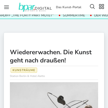
Das Kunst-Portal
FF „THE FORTY PART MOTET“
SUMMERTIME
DER WERT D
Wiedererwachen. Die Kunst
geht nach draußen!
KUNSTRÄUME
Station Berlin & Hotel Aletto