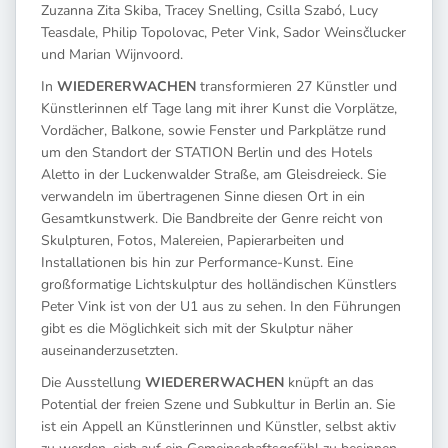
Zuzanna Zita Skiba, Tracey Snelling, Csilla Szabó, Lucy
Teasdale, Philip Topolovac, Peter Vink, Sador Weinsčlucker
und Marian Wijnvoord.
In
WIEDERERWACHEN
transformieren 27 Künstler und
Künstlerinnen elf Tage lang mit ihrer Kunst die Vorplätze,
Vordächer, Balkone, sowie Fenster und Parkplätze rund
um den Standort der STATION Berlin und des Hotels
Aletto in der Luckenwalder Straße, am Gleisdreieck. Sie
verwandeln im übertragenen Sinne diesen Ort in ein
Gesamtkunstwerk. Die Bandbreite der Genre reicht von
Skulpturen, Fotos, Malereien, Papierarbeiten und
Installationen bis hin zur Performance-Kunst. Eine
großformatige Lichtskulptur des holländischen Künstlers
Peter Vink ist von der U1 aus zu sehen. In den Führungen
gibt es die Möglichkeit sich mit der Skulptur näher
auseinanderzusetzten.
Die Ausstellung
WIEDERERWACHEN
knüpft an das
Potential der freien Szene und Subkultur in Berlin an. Sie
ist ein Appell an Künstlerinnen und Künstler, selbst aktiv