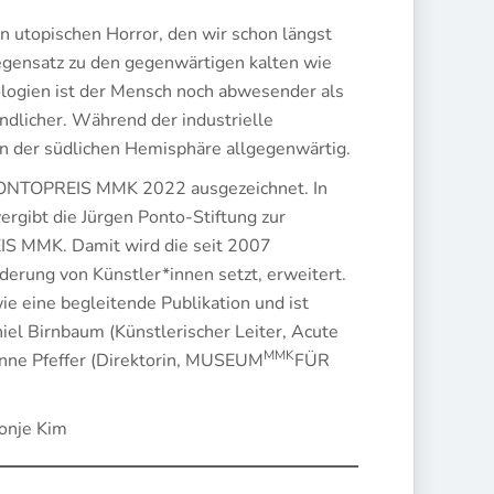
en utopischen Horror, den wir schon längst
gensatz zu den gegenwärtigen kalten wie
nologien ist der Mensch noch abwesender als
ndlicher. Während der industrielle
 in der südlichen Hemisphäre allgegenwärtig.
 PONTOPREIS MMK 2022 ausgezeichnet. In
ibt die Jürgen Ponto-Stiftung zur
EIS MMK. Damit wird die seit 2007
derung von Künstler*innen setzt, erweitert.
e eine begleitende Publikation und ist
niel Birnbaum (Künstlerischer Leiter, Acute
MMK
anne Pfeffer (Direktorin, MUSEUM
FÜR
Yonje Kim