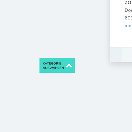
ZO
Do
603
mm
KATEGORIE
AUSWÄHLEN