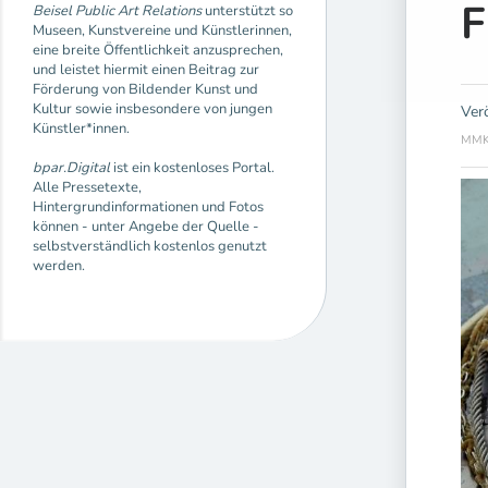
F
Beisel Public Art Relations
unterstützt so
Museen, Kunstvereine und Künstlerinnen,
eine breite Öffentlichkeit anzusprechen,
und leistet hiermit einen Beitrag zur
Förderung von Bildender Kunst und
Kultur sowie insbesondere von jungen
Ver
Künstler*innen.
MMK 
bpar.Digital
ist ein kostenloses Portal.
Alle Pressetexte,
Hintergrundinformationen und Fotos
können - unter Angebe der Quelle -
selbstverständlich kostenlos genutzt
werden.