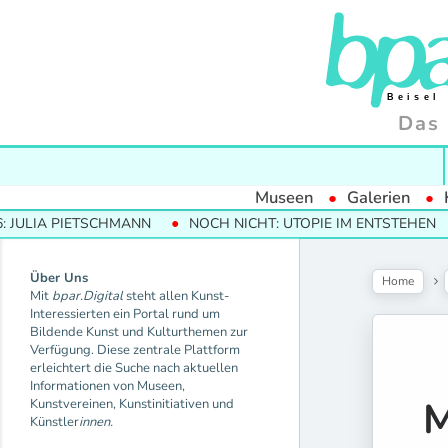
Das 
Museen
Galerien
ETSCHMANN
NOCH NICHT: UTOPIE IM ENTSTEHEN
MODERN
Über Uns
Home
Mit
bpar.Digital
steht allen Kunst-
Interessierten ein Portal rund um
Bildende Kunst und Kulturthemen zur
Verfügung. Diese zentrale Plattform
erleichtert die Suche nach aktuellen
Informationen von Museen,
M
Kunstvereinen, Kunstinitiativen und
Künstler
innen.