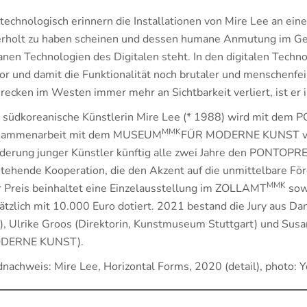
technologisch erinnern die Installationen von Mire Lee an ein
rholt zu haben scheinen und dessen humane Anmutung im Ge
anen Technologien des Digitalen steht. In den digitalen Tech
or und damit die Funktionalität noch brutaler und menschenfei
recken im Westen immer mehr an Sichtbarkeit verliert, ist er
 südkoreanische Künstlerin Mire Lee (* 1988) wird mit dem
MMK
sammenarbeit mit dem MUSEUM
FÜR MODERNE KUNST verg
derung junger Künstler künftig alle zwei Jahre den PONTOPR
tehende Kooperation, die den Akzent auf die unmittelbare För
MMK
 Preis beinhaltet eine Einzelausstellung im ZOLLAMT
sowi
ätzlich mit 10.000 Euro dotiert. 2021 bestand die Jury aus Da
), Ulrike Groos (Direktorin, Kunstmuseum Stuttgart) und Sus
DERNE KUNST).
dnachweis: Mire Lee, Horizontal Forms, 2020 (detail), photo: 