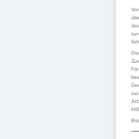
Vor
übe
cle
zuv
Sch
Die
Zu
För
bes
Der
zus
Art
MO
Bil