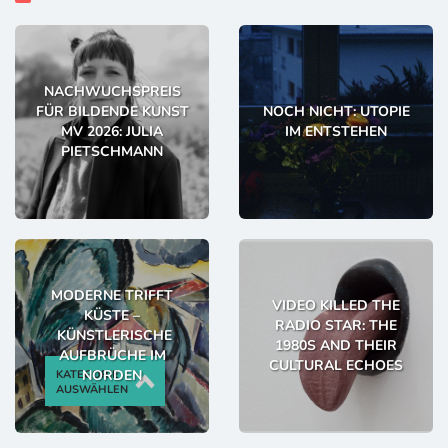
NACHWUCHSPREIS
FÜR BILDENDE KUNST
NOCH NICHT: UTOPIE
MV 2026: JULIA
IM ENTSTEHEN
PIETSCHMANN
MODERNE TRIFFT
VIDEO KILLED THE
KÜSTE –
RADIO STAR: THE
KÜNSTLERISCHE
1980S AND THEIR
AUFBRÜCHE IM
CULTURAL ECHOES
NORDEN
KATEGORIE
AUSWÄHLEN