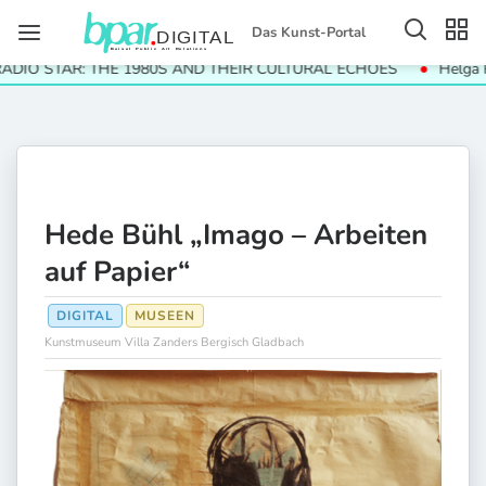
Das Kunst-Portal
 STAR: THE 1980S AND THEIR CULTURAL ECHOES
Helga Paris.
Hede Bühl „Imago – Arbeiten
auf Papier“
DIGITAL
MUSEEN
Kunstmuseum Villa Zanders Bergisch Gladbach