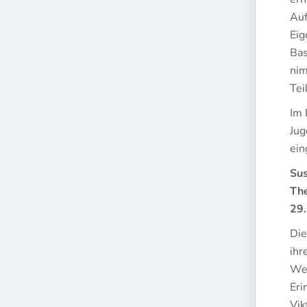
Auf
Eig
Bas
nim
Tei
Im 
Jug
ein
Sus
The
29.
Die
ihr
Wec
Eri
Vik