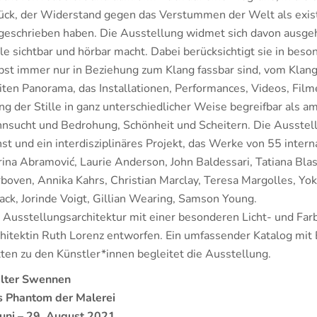
ück, der Widerstand gegen das Verstummen der Welt als exis
geschrieben haben. Die Ausstellung widmet sich davon ausge
lle sichtbar und hörbar macht. Dabei berücksichtigt sie in bes
bst immer nur in Beziehung zum Klang fassbar sind, vom Klan
iten Panorama, das Installationen, Performances, Videos, Film
ng der Stille in ganz unterschiedlicher Weise begreifbar als 
nsucht und Bedrohung, Schönheit und Scheitern. Die Ausstellu
st und ein interdisziplinäres Projekt, das Werke von 55 intern
ina Abramović, Laurie Anderson, John Baldessari, Tatiana Bla
boven, Annika Kahrs, Christian Marclay, Teresa Margolles, Yok
ack, Jorinde Voigt, Gillian Wearing, Samson Young.
 Ausstellungsarchitektur mit einer besonderen Licht- und Far
hitektin Ruth Lorenz entworfen. Ein umfassender Katalog mi
ten zu den Künstler*innen begleitet die Ausstellung.
lter Swennen
 Phantom der Malerei
Juni – 29. August 2021