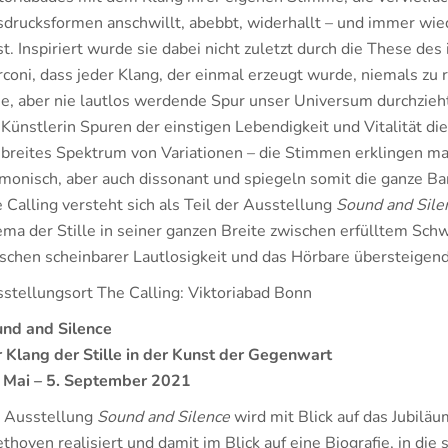
drucksformen anschwillt, abebbt, widerhallt – und immer w
st. Inspiriert wurde sie dabei nicht zuletzt durch die These de
coni, dass jeder Klang, der einmal erzeugt wurde, niemals zu r
se, aber nie lautlos werdende Spur unser Universum durchzie
 Künstlerin Spuren der einstigen Lebendigkeit und Vitalität die
 breites Spektrum von Variationen – die Stimmen erklingen ma
monisch, aber auch dissonant und spiegeln somit die ganze Ba
 Calling versteht sich als Teil der Ausstellung
Sound and Sile
ma der Stille in seiner ganzen Breite zwischen erfülltem 
schen scheinbarer Lautlosigkeit und das Hörbare übersteigen
stellungsort The Calling: Viktoriabad Bonn
nd and Silence
 Klang der Stille in der Kunst der Gegenwart
 Mai – 5. September 2021
 Ausstellung
Sound and Silence
wird mit Blick auf das Jubil
thoven realisiert und damit im Blick auf eine Biografie, in die