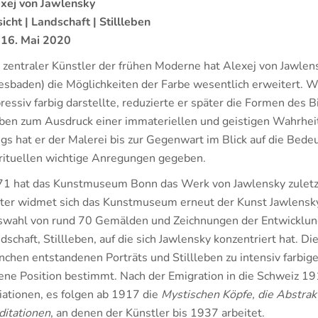
xej von Jawlensky
icht | Landschaft | Stillleben
 16. Mai 2020
 zentraler Künstler der frühen Moderne hat Alexej von Jawle
sbaden) die Möglichkeiten der Farbe wesentlich erweitert. W
ressiv farbig darstellte, reduzierte er später die Formen des B
ben zum Ausdruck einer immateriellen und geistigen Wahrheit.
s hat er der Malerei bis zur Gegenwart im Blick auf die Bede
rituellen wichtige Anregungen gegeben.
1 hat das Kunstmuseum Bonn das Werk von Jawlensky zuletzt i
ter widmet sich das Kunstmuseum erneut der Kunst Jawlenskys
wahl von rund 70 Gemälden und Zeichnungen der Entwicklung
dschaft, Stillleben, auf die sich Jawlensky konzentriert hat. Di
chen entstandenen Porträts und Stillleben zu intensiv farbi
ene Position bestimmt. Nach der Emigration in die Schweiz 19
iationen, es folgen ab 1917 die
Mystischen Köpfe, die Abstrak
itationen
, an denen der Künstler bis 1937 arbeitet.