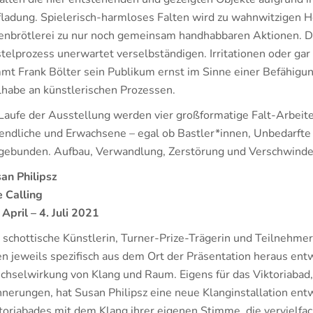
ladung. Spielerisch-harmloses Falten wird zu wahnwitzigen
enbrötlerei zu nur noch gemeinsam handhabbaren Aktionen. D
telprozess unerwartet verselbständigen. Irritationen oder gar
mt Frank Bölter sein Publikum ernst im Sinne einer Befähigu
lhabe an künstlerischen Prozessen.
Laufe der Ausstellung werden vier großformatige Falt-Arbeite
endliche und Erwachsene – egal ob Bastler*innen, Unbedarfte
gebunden. Aufbau, Verwandlung, Zerstörung und Verschwinden:
an Philipsz
 Calling
 April – 4. Juli 2021
 schottische Künstlerin, Turner-Prize-Trägerin und Teilnehmer
en jeweils spezifisch aus dem Ort der Präsentation heraus ent
hselwirkung von Klang und Raum. Eigens für das Viktoriabad,
nnerungen, hat Susan Philipsz eine neue Klanginstallation entw
toriabades mit dem Klang ihrer eigenen Stimme, die vervielfac