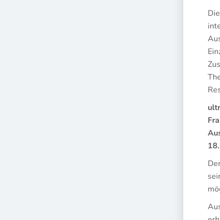
Di
int
Aus
Ein
Zus
The
Res
ult
Fra
Aus
18.
Der
sei
mög
Aus
erh