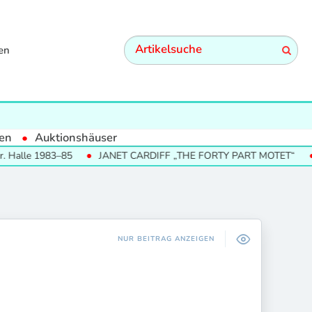
en
en
Auktionshäuser
3–85
JANET CARDIFF „THE FORTY PART MOTET“
SUMMERT
NUR BEITRAG ANZEIGEN