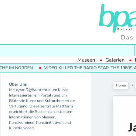
Das 
Museen
Galerien
RDEN
VIDEO KILLED THE RADIO STAR: THE 1980S AND THEIR
Über Uns
Home
Mit
bpar.Digital
steht allen Kunst-
Interessierten ein Portal rund um
Bildende Kunst und Kulturthemen zur
Verfügung. Diese zentrale Plattform
erleichtert die Suche nach aktuellen
Informationen von Museen,
J
Kunstvereinen, Kunstinitiativen und
Künstler
innen.