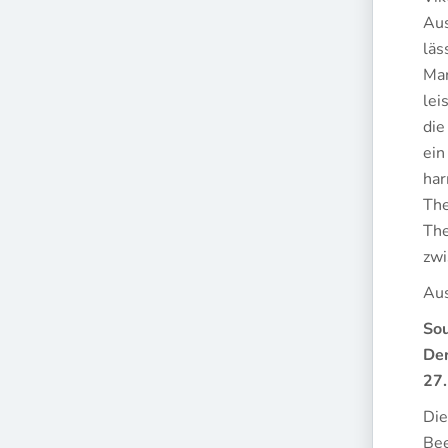
Aus
läs
Mar
lei
die
ein
har
The
The
zwi
Aus
Sou
Der
27.
Die
Bee