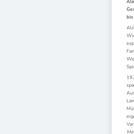
Ale
Ges
bis
Als
Wie
exp
Far
Weg
Spi
197
spä
Aus
Lan
Mün
eig
Var
Med