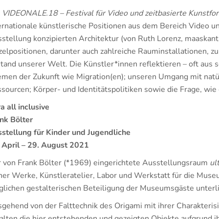
e
VIDEONALE.18 – Festival für Video und zeitbasierte Kunstf
ernationale künstlerische Positionen aus dem Bereich Video un
stellung konzipierten Architektur (von Ruth Lorenz, maaskant 
zelpositionen, darunter auch zahlreiche Rauminstallationen, 
tand unserer Welt. Die Künstler*innen reflektieren – oft aus 
men der Zukunft wie Migration(en); unseren Umgang mit natür
sourcen; Körper- und Identitätspolitiken sowie die Frage, w
ra all inclusive
nk Bölter
stellung für Kinder und Jugendliche
 April – 29. August 2021
 von Frank Bölter (*1969) eingerichtete Ausstellungsraum
ult
ner Werke, Künstleratelier, Labor und Werkstatt für die Muse
lichen gestalterischen Beteiligung der Museumsgäste unterl
gehend von der Falttechnik des Origami mit ihrer Charakteri
alten die hier entstehenden und gezeigten Objekte aufgrund i