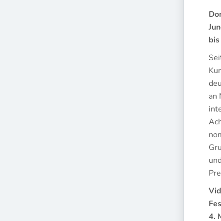
Dor
Jun
bis
Sei
Kun
deu
an 
int
Ach
nom
Gru
und
Pre
Vid
Fes
4. 