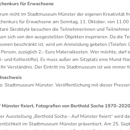
chenkurs für Erwachsene
um nicht im Stadtmuseum Münster der eigenen Kreativität fre
chenkurs für Erwachsene am Sonntag, 11. Oktober, von 11.00
tarė Skroblytė besuchen die Teilnehmerinnen und Teilnehm
sen sich von den ausgestellten Objekten inspirieren. Da die 
sonen beschränkt ist, wird um Anmeldung gebeten (Telefon: 
 Person, zuzüglich 2,- Euro Materialkosten. Wer möchte, darf 
i- und Kohlestifte). Es muss außer am Sitzplatz eine Mund-N
Ihr Verständnis. Der Eintritt ins Stadtmuseum ist wie immer f
dnachweis
o: Stadtmuseum Münster. Veröffentlichung mit dieser Pressemi
 Münster fixiert. Fotografien von Berthold Socha 1970–202
der Ausstellung „Berthold Socha – Auf Münster fixiert“ wird 
entlichkeit im Stadtmuseum Münster präsentiert. Am 25. Se