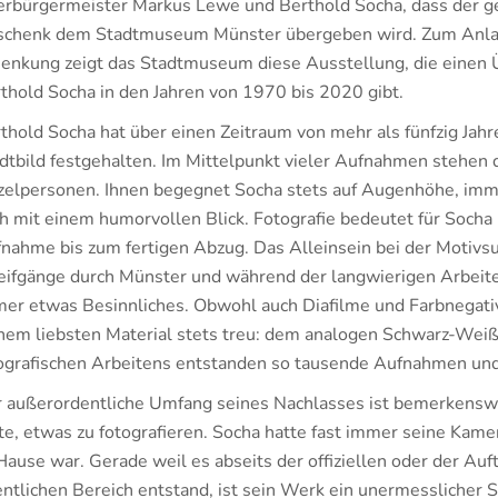
rbürgermeister Markus Lewe und Berthold Socha, dass der g
chenk dem Stadtmuseum Münster übergeben wird. Zum Anlas
enkung zeigt das Stadtmuseum diese Ausstellung, die einen Ü
thold Socha in den Jahren von 1970 bis 2020 gibt.
thold Socha hat über einen Zeitraum von mehr als fünfzig Jah
dtbild festgehalten. Im Mittelpunkt vieler Aufnahmen stehen 
zelpersonen. Ihnen begegnet Socha stets auf Augenhöhe, imme
h mit einem humorvollen Blick. Fotografie bedeutet für Socha
nahme bis zum fertigen Abzug. Das Alleinsein bei der Motivs
eifgänge durch Münster und während der langwierigen Arbeite
er etwas Besinnliches. Obwohl auch Diafilme und Farbnegati
nem liebsten Material stets treu: dem analogen Schwarz-Weiß
ografischen Arbeitens entstanden so tausende Aufnahmen un
 außerordentliche Umfang seines Nachlasses ist bemerkenswer
te, etwas zu fotografieren. Socha hatte fast immer seine Kame
Hause war. Gerade weil es abseits der offiziellen oder der Au
entlichen Bereich entstand, ist sein Werk ein unermesslicher 