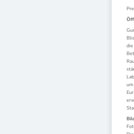
Pre
Öff
Gun
Bli
die
Bet
Rau
stä
Lab
um 
Eur
erw
Sta
Bil
Fot