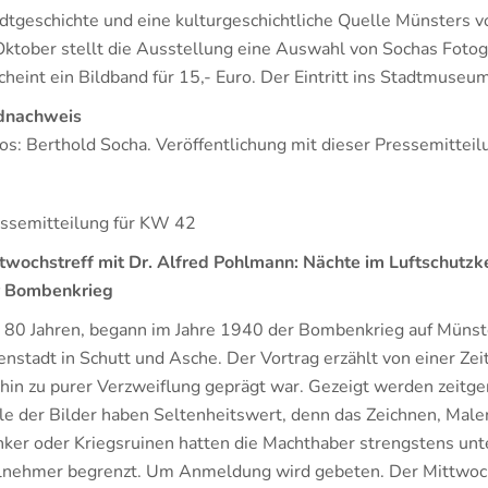
dtgeschichte und eine kulturgeschichtliche Quelle Münsters
Oktober stellt die Ausstellung eine Auswahl von Sochas Fotogr
cheint ein Bildband für 15,- Euro. Der Eintritt ins Stadtmuseum 
dnachweis
os: Berthold Socha. Veröffentlichung mit dieser Pressemitteilu
ssemitteilung für KW 42
twochstreff mit Dr. Alfred Pohlmann: Nächte im Luftschutzke
r Bombenkrieg
 80 Jahren, begann im Jahre 1940 der Bombenkrieg auf Münste
enstadt in Schutt und Asche. Der Vortrag erzählt von einer Zei
 hin zu purer Verzweiflung geprägt war. Gezeigt werden zeitg
le der Bilder haben Seltenheitswert, denn das Zeichnen, Mal
ker oder Kriegsruinen hatten die Machthaber strengstens unte
lnehmer begrenzt. Um Anmeldung wird gebeten. Der Mittwoch