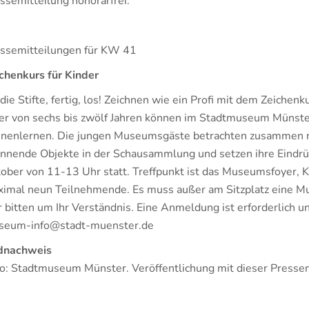
ssemitteilung honorarfrei.
ssemitteilungen für KW 41
chenkurs für Kinder
die Stifte, fertig, los! Zeichnen wie ein Profi mit dem Zeiche
er von sechs bis zwölf Jahren können im Stadtmuseum Münst
nenlernen. Die jungen Museumsgäste betrachten zusammen mi
nnende Objekte in der Schausammlung und setzen ihre Eindrüc
ober von 11-13 Uhr statt. Treffpunkt ist das Museumsfoyer, Ko
imal neun Teilnehmende. Es muss außer am Sitzplatz eine 
 bitten um Ihr Verständnis. Eine Anmeldung ist erforderlich u
seum-info@stadt-muenster.de
dnachweis
o: Stadtmuseum Münster. Veröffentlichung mit dieser Pressemi