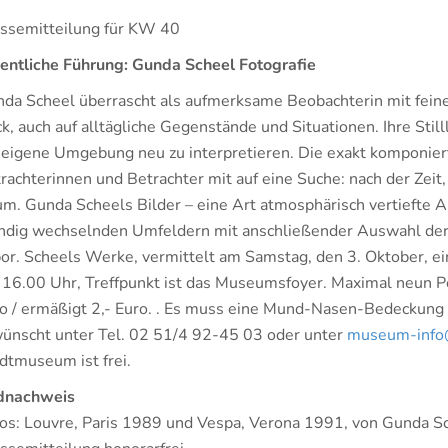
ssemitteilung für KW 40
entliche Führung: Gunda Scheel Fotografie
da Scheel überrascht als aufmerksame Beobachterin mit fe
ck, auch auf alltägliche Gegenstände und Situationen. Ihre Sti
 eigene Umgebung neu zu interpretieren. Die exakt komponie
rachterinnen und Betrachter mit auf eine Suche: nach der Zeit
m. Gunda Scheels Bilder – eine Art atmosphärisch vertiefte A
ndig wechselnden Umfeldern mit anschließender Auswahl der 
or. Scheels Werke, vermittelt am Samstag, den 3. Oktober, ei
16.00 Uhr, Treffpunkt ist das Museumsfoyer. Maximal neun P
o / ermäßigt 2,- Euro. . Es muss eine Mund-Nasen-Bedeckung
ünscht unter Tel. 02 51/4 92-45 03 oder unter
museum-info
dtmuseum ist frei.
dnachweis
os: Louvre, Paris 1989 und Vespa, Verona 1991, von Gunda Sch