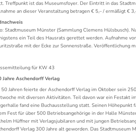
tt. Treffpunkt ist das Museumsfoyer. Der Eintritt in das Stadt
lnahme an dieser Veranstaltung betragen € 5,– / ermäßigt € 3,
dnachweis
o: Stadtmuseum Münster (Sammlung Clemens Hülsbusch). N
igstens ein Teil des Hausrats gerettet werden. Aufnahme vom
ritzstraße mit der Ecke zur Sonnenstraße. Veröffentlichung mi
ssemitteilung für KW 43
 Jahre Aschendorff Verlag
 50 Jahren feierte der Aschendorff Verlag im Oktober sein 25
twoche mit diversen Aktivitäten. Teil davon war ein Festakt i
gerhalle fand eine Buchausstellung statt. Seinen Höhepunkt 
em Fest für über 500 Betriebsangehörige in der Halle Münster
helm Hüffner mit Verlagsjubilaren und mit jungen Betriebsang
hendorff Verlag 300 Jahre alt geworden. Das Stadtmuseum Mü