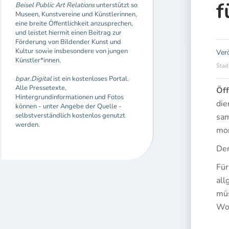
f
Beisel Public Art Relations
unterstützt so
Museen, Kunstvereine und Künstlerinnen,
eine breite Öffentlichkeit anzusprechen,
und leistet hiermit einen Beitrag zur
Förderung von Bildender Kunst und
Kultur sowie insbesondere von jungen
Ver
Künstler*innen.
Stad
bpar.Digital
ist ein kostenloses Portal.
Alle Pressetexte,
Öff
Hintergrundinformationen und Fotos
die
können - unter Angebe der Quelle -
selbstverständlich kostenlos genutzt
sam
werden.
mon
Der 
Für
all
müs
Woc