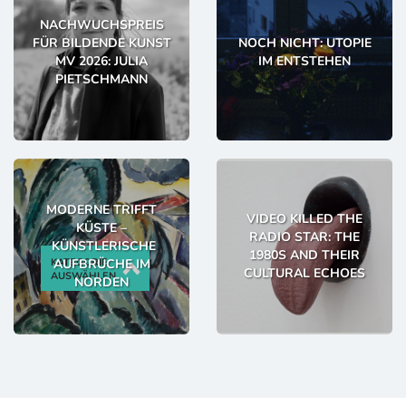
NACHWUCHSPREIS
FÜR BILDENDE KUNST
NOCH NICHT: UTOPIE
MV 2026: JULIA
IM ENTSTEHEN
PIETSCHMANN
MODERNE TRIFFT
VIDEO KILLED THE
KÜSTE –
RADIO STAR: THE
KÜNSTLERISCHE
1980S AND THEIR
AUFBRÜCHE IM
KATEGORIE
CULTURAL ECHOES
AUSWÄHLEN
NORDEN