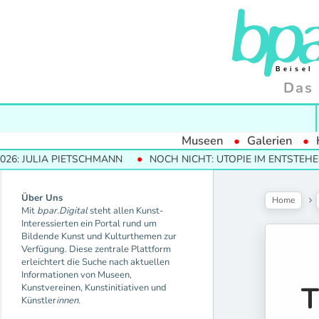
Das 
Museen
Galerien
A PIETSCHMANN
NOCH NICHT: UTOPIE IM ENTSTEHEN
MO
Über Uns
Home
Mit
bpar.Digital
steht allen Kunst-
Interessierten ein Portal rund um
Bildende Kunst und Kulturthemen zur
Verfügung. Diese zentrale Plattform
erleichtert die Suche nach aktuellen
Informationen von Museen,
Kunstvereinen, Kunstinitiativen und
Künstler
innen.