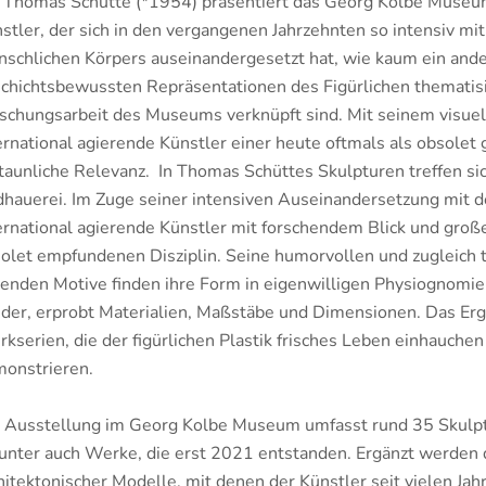
 Thomas Schütte (*1954) präsentiert das Georg Kolbe Muse
stler, der sich in den vergangenen Jahrzehnten so intensiv mi
schlichen Körpers auseinandergesetzt hat, wie kaum ein ander
chichtsbewussten Repräsentationen des Figürlichen thematisi
schungsarbeit des Museums verknüpft sind. Mit seinem visuell
ernational agierende Künstler einer heute oftmals als obsolet 
taunliche Relevanz. In Thomas Schüttes Skulpturen treffen s
dhauerei. Im Zuge seiner intensiven Auseinandersetzung mit
ernational agierende Künstler mit forschendem Blick und große
olet empfundenen Disziplin. Seine humorvollen und zugleich ti
lenden Motive finden ihre Form in eigenwilligen Physiognomi
der, erprobt Materialien, Maßstäbe und Dimensionen. Das Erge
kserien, die der figürlichen Plastik frisches Leben einhauche
onstrieren.
 Ausstellung im Georg Kolbe Museum umfasst rund 35 Skulptu
unter auch Werke, die erst 2021 entstanden. Ergänzt werden 
hitektonischer Modelle, mit denen der Künstler seit vielen Ja