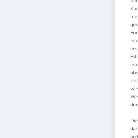
Mit
Kün
men
ges
For
int
ers
Bil
int
obs
zie
wie
Wer
dem
Die
dar
arc