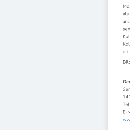
Mod
als
anz
sen
Kol
Kol
erf
Bil
Ge
Sen
140
Tel
E-M
ww