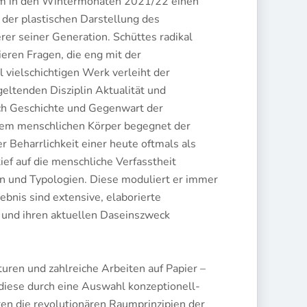
um in den Wintermonaten 2021/22 einen
t der plastischen Darstellung des
er seiner Generation. Schüttes radikal
eren Fragen, die eng mit der
 vielschichtigen Werk verleiht der
geltenden Disziplin Aktualität und
ich Geschichte und Gegenwart der
 dem menschlichen Körper begegnet der
r Beharrlichkeit einer heute oftmals als
ef auf die menschliche Verfasstheit
en und Typologien. Diese moduliert er immer
bnis sind extensive, elaborierte
n und ihren aktuellen Daseinszweck
ren und zahlreiche Arbeiten auf Papier –
diese durch eine Auswahl konzeptionell-
hren die revolutionären Raumprinzipien der